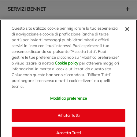
SERVIZI BENNET
L'AZIENDA
Questo sito utilizza cookie per migliorare la tua esperienza
di navigazione e cookie di profilazione (anche di terze
Logo Bennet
Seguici sui nostri canali
parti) per inviarti messaggi pubblicitari mirati e offrirti
servizi in linea con i tuoi interessi. Puoi esprimere il tuo
consenso cliccando sul pulsante “Accetta tutti”. Puoi
gestire le tue preferenze cliccando su “Modifica preferenze”
o visualizzare la nostra
Cookie policy
per ottenere maggiori
Scarica l'app
informazioni in merito ai cookie utilizzati da questo sito.
Chiudendo questo banner o cliccando su “Rifiuta Tutti”
puoi negare il consenso a tutti i cookie diversi da quelli
tecnici.
Modifica preferenze
BENNET S.p.A.
Sede Amministrativa e Commerciale: Via Enzo Ratti, 2 - 22070
Rifiuta Tutti
Montano Lucino (CO)
Capitale Sociale € 12.310.020,00 i.v. C.F./P.IVA e R.I. di Milano,
Monza Brianza e Lodi 07071700152 - REA MI 1137002 -
Accetta Tutti
Bennet.com v2.0 - © 1999/2021