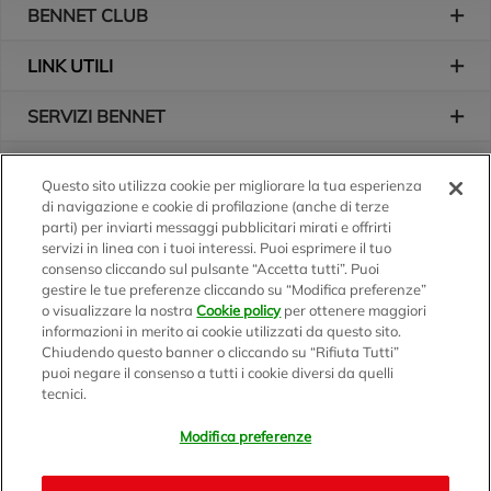
BENNET CLUB
LINK UTILI
SERVIZI BENNET
L'AZIENDA
Questo sito utilizza cookie per migliorare la tua esperienza
di navigazione e cookie di profilazione (anche di terze
Logo Bennet
Seguici sui nostri canali
parti) per inviarti messaggi pubblicitari mirati e offrirti
servizi in linea con i tuoi interessi. Puoi esprimere il tuo
consenso cliccando sul pulsante “Accetta tutti”. Puoi
gestire le tue preferenze cliccando su “Modifica preferenze”
o visualizzare la nostra
Cookie policy
per ottenere maggiori
Scarica l'app
informazioni in merito ai cookie utilizzati da questo sito.
Chiudendo questo banner o cliccando su “Rifiuta Tutti”
puoi negare il consenso a tutti i cookie diversi da quelli
tecnici.
Modifica preferenze
BENNET S.p.A.
Sede Amministrativa e Commerciale: Via Enzo Ratti, 2 - 22070