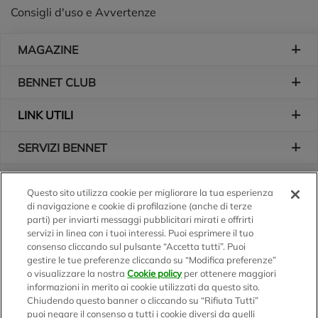
Consigli d'uso e Avvertenze
Piè di pagina
MAGAZINE
BENNET CLUB
LINK UTILI
SERVIZI BENNET
L'AZIENDA
Questo sito utilizza cookie per migliorare la tua esperienza
di navigazione e cookie di profilazione (anche di terze
Logo Bennet
Seguici sui nostri canali
parti) per inviarti messaggi pubblicitari mirati e offrirti
servizi in linea con i tuoi interessi. Puoi esprimere il tuo
consenso cliccando sul pulsante “Accetta tutti”. Puoi
gestire le tue preferenze cliccando su “Modifica preferenze”
o visualizzare la nostra
Cookie policy
per ottenere maggiori
Scarica l'app
informazioni in merito ai cookie utilizzati da questo sito.
Chiudendo questo banner o cliccando su “Rifiuta Tutti”
puoi negare il consenso a tutti i cookie diversi da quelli