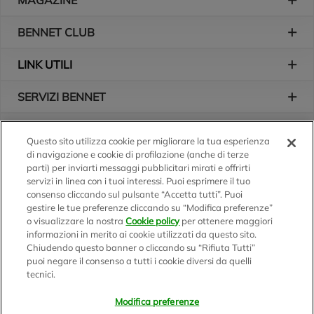
MAGAZINE
BENNET CLUB
LINK UTILI
SERVIZI BENNET
L'AZIENDA
Questo sito utilizza cookie per migliorare la tua esperienza
di navigazione e cookie di profilazione (anche di terze
Logo Bennet
Seguici sui nostri canali
parti) per inviarti messaggi pubblicitari mirati e offrirti
servizi in linea con i tuoi interessi. Puoi esprimere il tuo
consenso cliccando sul pulsante “Accetta tutti”. Puoi
gestire le tue preferenze cliccando su “Modifica preferenze”
o visualizzare la nostra
Cookie policy
per ottenere maggiori
Scarica l'app
informazioni in merito ai cookie utilizzati da questo sito.
Chiudendo questo banner o cliccando su “Rifiuta Tutti”
puoi negare il consenso a tutti i cookie diversi da quelli
tecnici.
Modifica preferenze