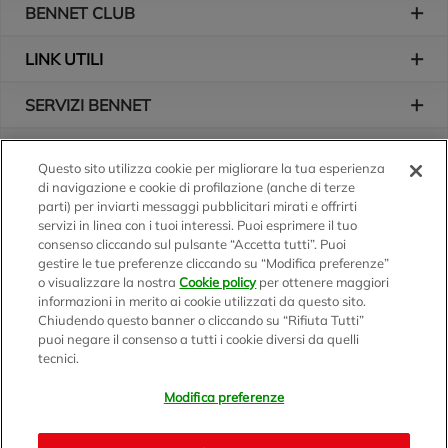
BENNET CLUB
LINK UTILI
SERVIZI BENNET
L'AZIENDA
Questo sito utilizza cookie per migliorare la tua esperienza
di navigazione e cookie di profilazione (anche di terze
Logo Bennet
Seguici sui nostri canali
parti) per inviarti messaggi pubblicitari mirati e offrirti
servizi in linea con i tuoi interessi. Puoi esprimere il tuo
consenso cliccando sul pulsante “Accetta tutti”. Puoi
gestire le tue preferenze cliccando su “Modifica preferenze”
o visualizzare la nostra
Cookie policy
per ottenere maggiori
Scarica l'app
informazioni in merito ai cookie utilizzati da questo sito.
Chiudendo questo banner o cliccando su “Rifiuta Tutti”
puoi negare il consenso a tutti i cookie diversi da quelli
tecnici.
Modifica preferenze
BENNET S.p.A.
Sede Amministrativa e Commerciale: Via Enzo Ratti, 2 - 22070