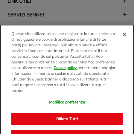
LINK UTILI
SERVIZI BENNET
L'AZIENDA
Questo sito utilizza cookie per migliorare la tua esperienza
di navigazione e cookie di profilazione (anche di terze
Logo Bennet
Seguici sui nostri canali
parti) per inviarti messaggi pubblicitari mirati e offrirti
servizi in linea con i tuoi interessi. Puoi esprimere il tuo
consenso cliccando sul pulsante “Accetta tutti”. Puoi
gestire le tue preferenze cliccando su “Modifica preferenze”
o visualizzare la nostra
Cookie policy
per ottenere maggiori
Scarica l'app
informazioni in merito ai cookie utilizzati da questo sito.
Chiudendo questo banner o cliccando su “Rifiuta Tutti”
puoi negare il consenso a tutti i cookie diversi da quelli
tecnici.
Modifica preferenze
BENNET S.p.A.
Sede Amministrativa e Commerciale: Via Enzo Ratti, 2 - 22070
Rifiuta Tutti
Montano Lucino (CO)
Capitale Sociale € 12.310.020,00 i.v. C.F./P.IVA e R.I. di Milano,
Monza Brianza e Lodi 07071700152 - REA MI 1137002 -