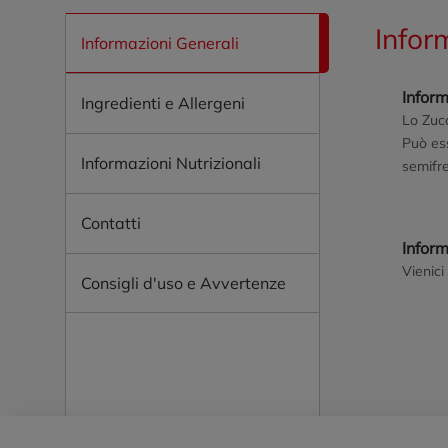
Infor
Informazioni Generali
Inform
Ingredienti e Allergeni
Lo Zucc
Può ess
Informazioni Nutrizionali
semifre
profumo
Contatti
Infor
Vienici
Consigli d'uso e Avvertenze
Piè di pagina