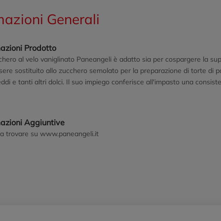
mazioni Generali
azioni Prodotto
hero al velo vaniglinato Paneangeli è adatto sia per cospargere la super
ere sostituito allo zucchero semolato per la preparazione di torte di p
ddi e tanti altri dolci. Il suo impiego conferisce all'impasto una consist
 di vanillina.
mazioni Aggiuntive
 a trovare su www.paneangeli.it