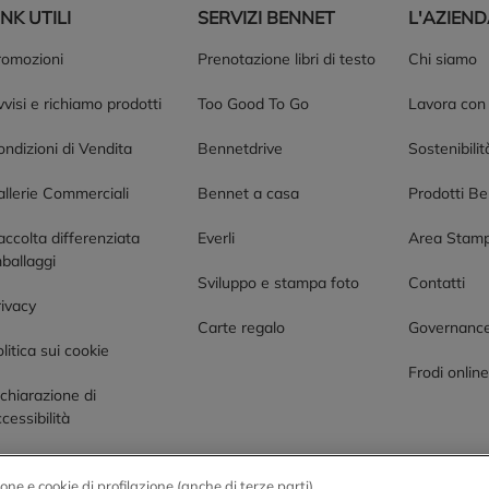
INK UTILI
SERVIZI BENNET
L'AZIEN
romozioni
Prenotazione libri di testo
Chi siamo
visi e richiamo prodotti
Too Good To Go
Lavora con
ndizioni di Vendita
Bennetdrive
Sostenibilit
allerie Commerciali
Bennet a casa
Prodotti B
accolta differenziata
Everli
Area Stam
ballaggi
Sviluppo e stampa foto
Contatti
rivacy
Carte regalo
Governanc
litica sui cookie
Frodi onlin
chiarazione di
cessibilità
one e cookie di profilazione (anche di terze parti)