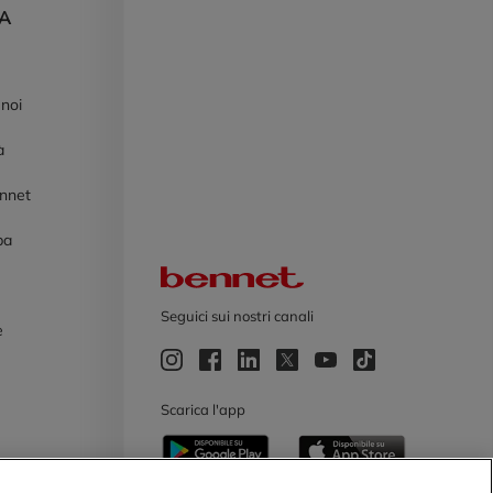
DA
 noi
à
ennet
pa
Logo Bennet
Seguici sui nostri canali
e
e
Scarica l'app