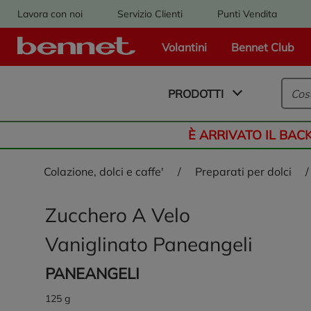
Lavora con noi
Servizio Clienti
Punti Vendita
Volantini
Bennet Club
Logo Bennet - Torna alla homepage
PRODOTTI
È ARRIVATO IL BAC
colazione, dolci e caffe'
/
preparati per dolci
/
Zucchero A Velo
Vaniglinato Paneangeli
PANEANGELI
125 g