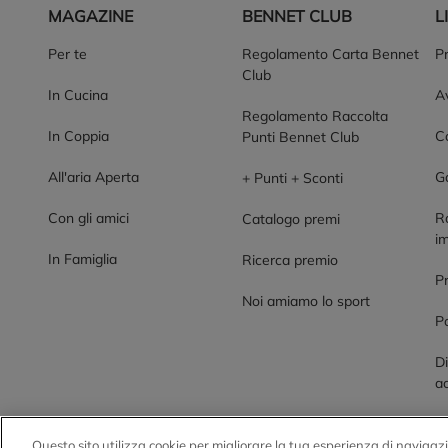
MAGAZINE
BENNET CLUB
L
Per te
Regolamento Carta Bennet
P
Club
In Cucina
Av
Regolamento Raccolta
In Coppia
Co
Punti Bennet Club
All'aria Aperta
G
+ Punti + Sconti
Con gli amici
R
Catalogo premi
im
In Famiglia
Ricerca premio
P
Noi amiamo lo sport
Po
Di
ac
Questo sito utilizza cookie per migliorare la tua esperienza di navigazi