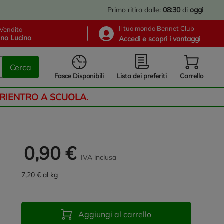
Primo ritiro dalle:
08:30
di
oggi
Il tuo mondo Bennet Club
Vendita
no Lucino
Accedi e scopri i vantaggi
Cerca
Lista dei preferiti
Fasce Disponibili
Carrello
 RIENTRO A SCUOLA.
0,90 €
IVA inclusa
7,20 € al kg
Aggiungi al carrello