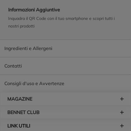
Grazie alla presenza di un condizionante di origine naturale,
favorisce la pettinabilità dei capelli rendendoli più morbidi e
Informazioni Aggiuntive
setosi. Una profumazione fresca e rinvigorente per una
Inquadra il QR Code con il tuo smartphone e scopri tutti i
sensazione di benessere sulla pelle. - Dermatologicamente e
nostri prodotti
oftalmologicamente testato. - pH neutro per la pelle. -
Formula sviluppata per ridurre l'impatto delle microplastiche
sull'ambiente.
Ingredienti e Allergeni
Contatti
Consigli d'uso e Avvertenze
Piè di pagina
MAGAZINE
BENNET CLUB
LINK UTILI