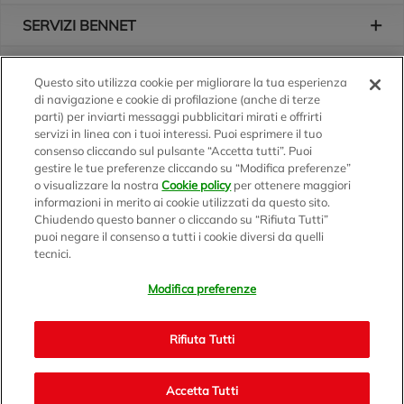
SERVIZI BENNET
L'AZIENDA
Questo sito utilizza cookie per migliorare la tua esperienza
di navigazione e cookie di profilazione (anche di terze
Logo Bennet
Seguici sui nostri canali
parti) per inviarti messaggi pubblicitari mirati e offrirti
servizi in linea con i tuoi interessi. Puoi esprimere il tuo
consenso cliccando sul pulsante “Accetta tutti”. Puoi
gestire le tue preferenze cliccando su “Modifica preferenze”
o visualizzare la nostra
Cookie policy
per ottenere maggiori
Scarica l'app
informazioni in merito ai cookie utilizzati da questo sito.
Chiudendo questo banner o cliccando su “Rifiuta Tutti”
puoi negare il consenso a tutti i cookie diversi da quelli
tecnici.
Modifica preferenze
BENNET S.p.A.
Sede Amministrativa e Commerciale: Via Enzo Ratti, 2 - 22070
Rifiuta Tutti
Montano Lucino (CO)
Capitale Sociale € 12.310.020,00 i.v. C.F./P.IVA e R.I. di Milano,
Monza Brianza e Lodi 07071700152 - REA MI 1137002 -
Accetta Tutti
Bennet.com v2.0 - © 1999/2021