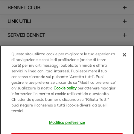
BENNET CLUB
LINK UTILI
SERVIZI BENNET
L'AZIENDA
Questo sito utilizza cookie per migliorare la tua esperienza
di navigazione e cookie di profilazione (anche di terze
Logo Bennet
Seguici sui nostri canali
parti) per inviarti messaggi pubblicitari mirati e offrirti
servizi in linea con i tuoi interessi. Puoi esprimere il tuo
consenso cliccando sul pulsante “Accetta tutti”. Puoi
gestire le tue preferenze cliccando su “Modifica preferenze”
o visualizzare la nostra
Cookie policy
per ottenere maggiori
Scarica l'app
informazioni in merito ai cookie utilizzati da questo sito.
Chiudendo questo banner o cliccando su “Rifiuta Tutti”
puoi negare il consenso a tutti i cookie diversi da quelli
tecnici.
Modifica preferenze
BENNET S.p.A.