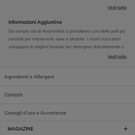
proprietà calmanti e antinfiammatorie Acido Lattico: migliora
Vedi tutto
l'idratazione e promuove la produzione di collagene
Allantoina: proprietà lenitive e antinfiammatorie Neutromed è
Informazioni Aggiuntive
Senza Allergeni* e formulato per garantire protezione dai
Da sempre noi di Neutromed ci prendiamo cura delle pelli più
cattivi odori per 12 ore *(in accordo con il Regolamento (UE)
sensibili per mantenerle sane e idratate. I nostri ricercatori
2023/1545) Nichel, cromo, cobalto tested
sviluppano le migliori formule per detergere delicatamente e
proteggere l'equilibrio naturale della pelle.
Vedi tutto
Ingredienti e Allergeni
Contatti
Consigli d'uso e Avvertenze
Piè di pagina
MAGAZINE