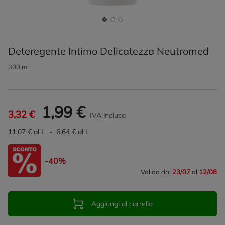
Deteregente Intimo Delicatezza Neutromed
300 ml
1,99 €
3,32 €
IVA inclusa
11,07 € al L
- 6,64 € al L
-40%
Valida dal
23/07
al
12/08
Aggiungi al carrello