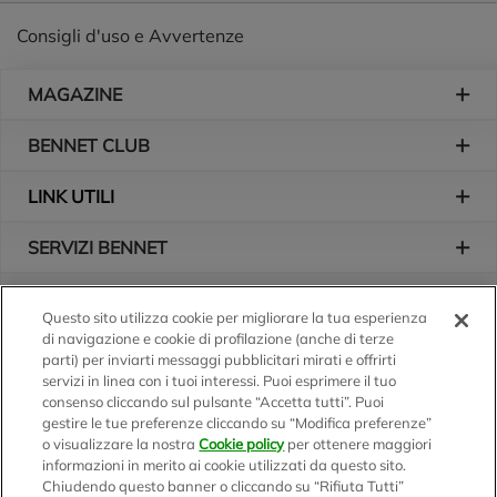
Consigli d'uso e Avvertenze
Piè di pagina
MAGAZINE
BENNET CLUB
LINK UTILI
SERVIZI BENNET
L'AZIENDA
Questo sito utilizza cookie per migliorare la tua esperienza
di navigazione e cookie di profilazione (anche di terze
Logo Bennet
Seguici sui nostri canali
parti) per inviarti messaggi pubblicitari mirati e offrirti
servizi in linea con i tuoi interessi. Puoi esprimere il tuo
consenso cliccando sul pulsante “Accetta tutti”. Puoi
gestire le tue preferenze cliccando su “Modifica preferenze”
o visualizzare la nostra
Cookie policy
per ottenere maggiori
Scarica l'app
informazioni in merito ai cookie utilizzati da questo sito.
Chiudendo questo banner o cliccando su “Rifiuta Tutti”