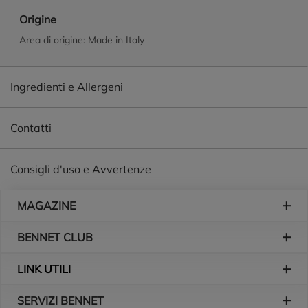
Latte idratante, aiuta a mantenere la naturale Idratazione
Origine
della pelle. - Adatto a tutti i tipi di pelle, anche quella dei
Area di origine: Made in Italy
bambini. - pH Fisiologico sulla pelle. - Dermatologicamente
testato.
Ingredienti e Allergeni
Contatti
Consigli d'uso e Avvertenze
Piè di pagina
MAGAZINE
BENNET CLUB
LINK UTILI
SERVIZI BENNET