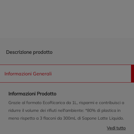
Promozioni in evidenza
Descrizione prodotto
Informazioni Generali
Informazioni Prodotto
Grazie al formato EcoRicarica da 1L, risparmi e contribuisci a
ridurre il volume dei rifiuti nell'ambiente: *80% di plastica in
meno rispetto a 3 flaconi da 300mL di Sapone Latte Liquido.
Formulato con il 95% di ingredienti di origine naturale e
Vedi tutto
senza microplastiche. Arricchito con Proteine del Latte e