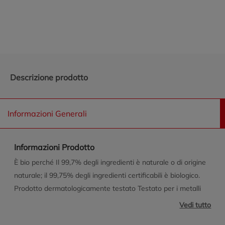
Promozioni in evidenza
Descrizione prodotto
Informazioni Generali
Informazioni Prodotto
È bio perché Il 99,7% degli ingredienti è naturale o di origine
naturale; il 99,75% degli ingredienti certificabili è biologico.
Prodotto dermatologicamente testato Testato per i metalli
pesanti: nichel, cromo, cobalto (<0,0001%) Formulato con
Vedi tutto
basi delicate di origine vegetale e testato su pelli sensibili, è