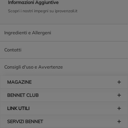
arricchito con il 20% di Succo di Aloe Bio dalle note proprietà
Informazioni Aggiuntive
emollienti e con estratti di piante aromatiche italiane ad
Scopri i nostri impegni su iprovenzali.it
azione antibatterica. È caratterizzato da una schiuma
morbida e delicata. Ideale per la detersione delle mani e del
viso.
Ingredienti e Allergeni
Contatti
Consigli d'uso e Avvertenze
Piè di pagina
MAGAZINE
BENNET CLUB
LINK UTILI
SERVIZI BENNET