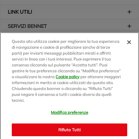
LINK UTILI
SERVIZI BENNET
L'AZIENDA
Questo sito utilizza cookie per migliorare la tua esperienza
di navigazione e cookie di profilazione (anche di terze
parti) per inviarti messaggi pubblicitari mirati e offrirti
Logo Bennet
Seguici sui nostri canali
servizi in linea con i tuoi interessi. Puoi esprimere il tuo
consenso cliccando sul pulsante “Accetta tutti”. Puoi
gestire le tue preferenze cliccando su “Modifica preferenze”
o visualizzare la nostra
Cookie policy
per ottenere maggiori
Scarica l'app
informazioni in merito ai cookie utilizzati da questo sito.
Chiudendo questo banner o cliccando su “Rifiuta Tutti”
puoi negare il consenso a tutti i cookie diversi da quelli
tecnici.
Modifica preferenze
BENNET S.p.A.
Sede Amministrativa e Commerciale: Via Enzo Ratti, 2 - 22070
Rifiuta Tutti
Montano Lucino (CO)