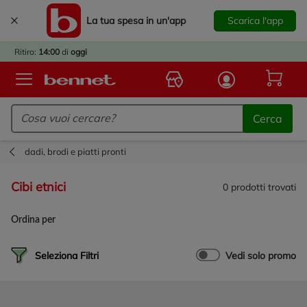
La tua spesa in un'app
Scarica l'app
È
IVATO
Ritiro:
14:00
di
oggi
BACK
TO
Logo Bennet - Torna alla homepage
OOL!
Cerca
OPRI
ERTE
dadi, brodi e piatti pronti
E
DOTTI
cibi etnici
0
prodotti trovati
R IL
NTRO
Ordina per
A
OLA.
Seleziona Filtri
Vedi solo promo