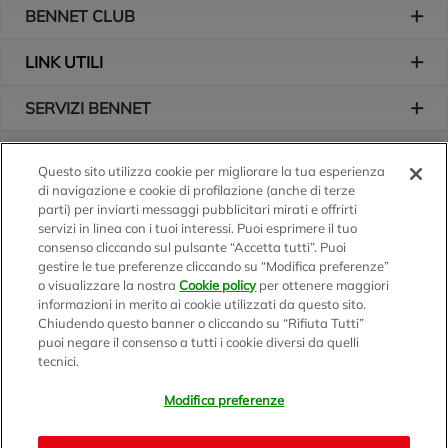
BENNET CLUB
LINK UTILI
SERVIZI BENNET
L'AZIENDA
Questo sito utilizza cookie per migliorare la tua esperienza
di navigazione e cookie di profilazione (anche di terze
Logo Bennet
Seguici sui nostri canali
parti) per inviarti messaggi pubblicitari mirati e offrirti
servizi in linea con i tuoi interessi. Puoi esprimere il tuo
consenso cliccando sul pulsante “Accetta tutti”. Puoi
gestire le tue preferenze cliccando su “Modifica preferenze”
o visualizzare la nostra
Cookie policy
per ottenere maggiori
Scarica l'app
informazioni in merito ai cookie utilizzati da questo sito.
Chiudendo questo banner o cliccando su “Rifiuta Tutti”
puoi negare il consenso a tutti i cookie diversi da quelli
tecnici.
Modifica preferenze
BENNET S.p.A.