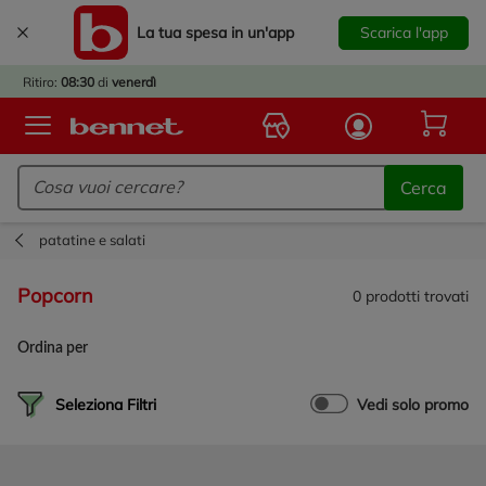
La tua spesa in un'app
Scarica l'app
È
IVATO
Ritiro:
08:30
di
venerdì
BACK
TO
Logo Bennet - Torna alla homepage
OOL!
Cerca
OPRI
ERTE
patatine e salati
E
DOTTI
popcorn
0
prodotti trovati
R IL
NTRO
Ordina per
A
OLA.
Seleziona Filtri
Vedi solo promo