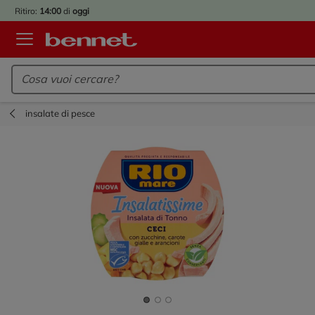
IVATO
Ritiro:
14:00
di
oggi
BACK
TO
Logo Bennet - Torna alla homepage
OOL!
OPRI
ERTE
insalate di pesce
E
DOTTI
R IL
NTRO
A
OLA.