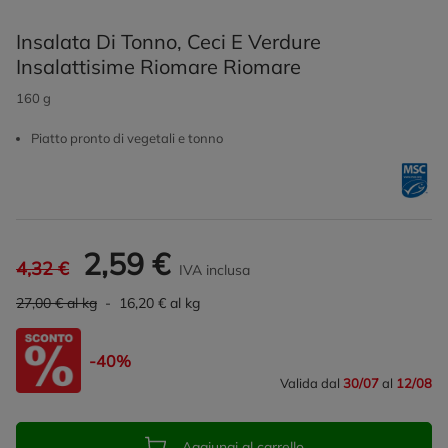
Insalata Di Tonno, Ceci E Verdure
Insalattisime Riomare Riomare
160 g
Piatto pronto di vegetali e tonno
2,59 €
4,32 €
IVA inclusa
27,00 € al kg
- 16,20 € al kg
-40%
Valida dal
30/07
al
12/08
Aggiungi al carrello