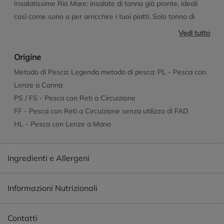
Insalatissime Rio Mare: insalate di tonno già pronte, ideali
così come sono o per arricchire i tuoi piatti. Solo tonno di
prima qualità e ingredienti selezionati in ricette uniche, da
Vedi tutto
gustare in casa e fuori. Noi di Rio Mare ti offriamo una
Qualità Responsabile in tutti i nostri prodotti. Ci impegniamo
Origine
per una pesca sostenibile, per il rispetto dell'ambiente e delle
Metodo di Pesca: Legenda metodo di pesca: PL - Pesca con
persone e promuoviamo un corretto stile alimentare. Scopri
Lenze a Canna
di più su www.qualitaresponsabile.it
PS / FS - Pesca con Reti a Circuizione
FF - Pesca con Reti a Circuizione senza utilizzo di FAD
HL - Pesca con Lenze a Mano
Ingredienti e Allergeni
Informazioni Nutrizionali
Contatti