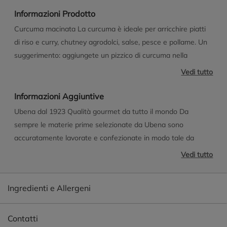
Informazioni Prodotto
Curcuma macinata La curcuma è ideale per arricchire piatti
di riso e curry, chutney agrodolci, salse, pesce e pollame. Un
suggerimento: aggiungete un pizzico di curcuma nella
marinatura che acquisterà un bel colore e un gusto
Vedi tutto
aromatico.
Informazioni Aggiuntive
Ubena dal 1923 Qualità gourmet da tutto il mondo Da
sempre le materie prime selezionate da Ubena sono
accuratamente lavorate e confezionate in modo tale da
preservarne l'aroma.
Vedi tutto
Ingredienti e Allergeni
Contatti