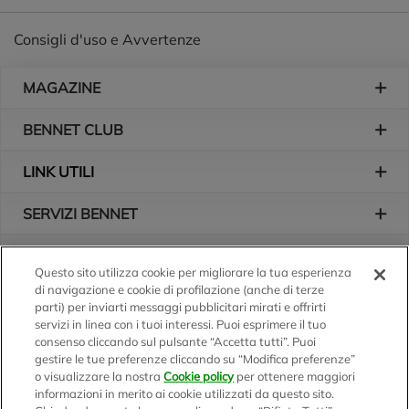
Consigli d'uso e Avvertenze
Piè di pagina
MAGAZINE
BENNET CLUB
LINK UTILI
SERVIZI BENNET
L'AZIENDA
Questo sito utilizza cookie per migliorare la tua esperienza
di navigazione e cookie di profilazione (anche di terze
Logo Bennet
Seguici sui nostri canali
parti) per inviarti messaggi pubblicitari mirati e offrirti
servizi in linea con i tuoi interessi. Puoi esprimere il tuo
consenso cliccando sul pulsante “Accetta tutti”. Puoi
gestire le tue preferenze cliccando su “Modifica preferenze”
o visualizzare la nostra
Cookie policy
per ottenere maggiori
Scarica l'app
informazioni in merito ai cookie utilizzati da questo sito.