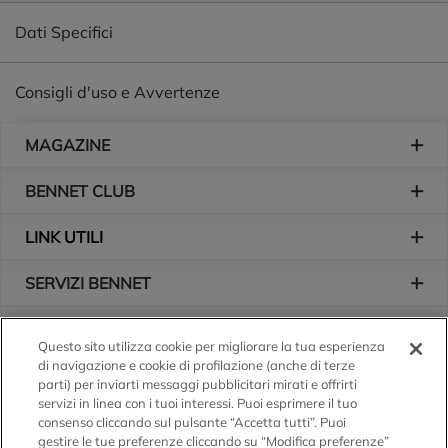
Dati Specifici
Consigli d'uso e Avvertenze
Piè di pagina
MAGAZINE
BENNET CLUB
LINK UTILI
SERVIZI BENNET
L'AZIENDA
Questo sito utilizza cookie per migliorare la tua esperienza
di navigazione e cookie di profilazione (anche di terze
Logo Bennet
Seguici sui nostri canali
parti) per inviarti messaggi pubblicitari mirati e offrirti
servizi in linea con i tuoi interessi. Puoi esprimere il tuo
consenso cliccando sul pulsante “Accetta tutti”. Puoi
gestire le tue preferenze cliccando su “Modifica preferenze”