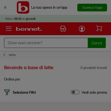
La tua spesa in un'app
Scarica l'app
È
IVATO
Ritiro:
08:30
di
giovedì
BACK
TO
Logo Bennet - Torna alla homepage
OOL!
Cerca
OPRI
ERTE
latte
E
DOTTI
bevande a base di latte
0
prodotti trovati
R IL
NTRO
Ordina per
A
OLA.
Seleziona Filtri
Vedi solo promo