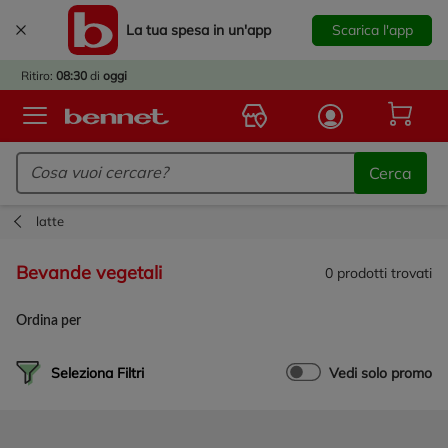
La tua spesa in un'app
Scarica l'app
È
IVATO
Ritiro:
08:30
di
oggi
BACK
TO
Logo Bennet - Torna alla homepage
OOL!
Cerca
OPRI
ERTE
latte
E
DOTTI
bevande vegetali
0
prodotti trovati
R IL
NTRO
Ordina per
A
OLA.
Seleziona Filtri
Vedi solo promo