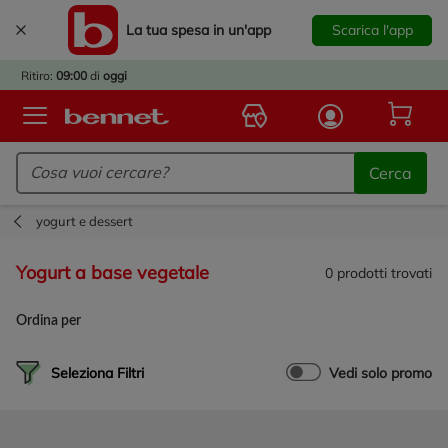
La tua spesa in un'app
Scarica l'app
È
IVATO
Ritiro:
09:00
di
oggi
BACK
TO
Logo Bennet - Torna alla homepage
OOL!
Cerca
OPRI
ERTE
yogurt e dessert
E
DOTTI
yogurt a base vegetale
0
prodotti trovati
R IL
NTRO
Ordina per
A
OLA.
Seleziona Filtri
Vedi solo promo