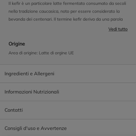
Il kefir è un particolare latte fermentato consumato da secoli
nella tradizione caucasica, noto per essere considerato la
bevanda dei centenari. Il termine kefir deriva da una parola
armena, keif, il cui significato è proprio benessere. Milk Kefir
Vedi tutto
Colato con Ricetta Greca ti offre tutti i benefici della flora
probiotica di Milk Kefir uniti alla consistenza cremosa tipica
Origine
della ricetta greca. Naturalmente ricco di proteine e fonte
Area di origine: Latte di orgine UE
naturale di vitamina B2, B12 e Calcio. Le vitamine B2 e B12
contribuiscono alla riduzione della stanchezza ed al normale
Ingredienti e Allergeni
metabolismo energetico; il calcio alla normale funzione degli
enzimi digestivi. Una dieta varia ed equilibrata, esercizio fisico
ed uno stile di vita attivo sono importanti per la salute.
Informazioni Nutrizionali
Contatti
Consigli d'uso e Avvertenze