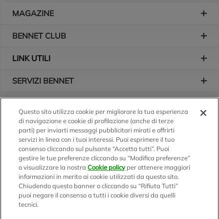
Piè di pagina
MAGAZINE
BENNET CLUB
LINK UTILI
SERVIZI BENNET
L'AZIENDA
Questo sito utilizza cookie per migliorare la tua esperienza
di navigazione e cookie di profilazione (anche di terze
Logo Bennet
Seguici sui nostri canali
parti) per inviarti messaggi pubblicitari mirati e offrirti
servizi in linea con i tuoi interessi. Puoi esprimere il tuo
consenso cliccando sul pulsante “Accetta tutti”. Puoi
gestire le tue preferenze cliccando su “Modifica preferenze”
o visualizzare la nostra
Cookie policy
per ottenere maggiori
Scarica l'app
informazioni in merito ai cookie utilizzati da questo sito.
Chiudendo questo banner o cliccando su “Rifiuta Tutti”
puoi negare il consenso a tutti i cookie diversi da quelli
tecnici.