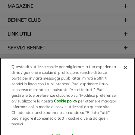
Piè di pagina
MAGAZINE
BENNET CLUB
LINK UTILI
SERVIZI BENNET
L'AZIENDA
Questo sito utilizza cookie per migliorare la tua esperienza
di navigazione e cookie di profilazione (anche di terze
Logo Bennet
Seguici sui nostri canali
parti) per inviarti messaggi pubblicitari mirati e offrirti
servizi in linea con i tuoi interessi. Puoi esprimere il tuo
consenso cliccando sul pulsante “Accetta tutti”. Puoi
gestire le tue preferenze cliccando su “Modifica preferenze”
o visualizzare la nostra
Cookie policy
per ottenere maggiori
Scarica l'app
informazioni in merito ai cookie utilizzati da questo sito.
Chiudendo questo banner o cliccando su “Rifiuta Tutti”
puoi negare il consenso a tutti i cookie diversi da quelli
tecnici.