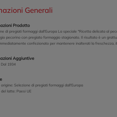
mazioni Generali
azioni Prodotto
ne di pregiati formaggi dall'Europa La speciale "Ricetta delicata al p
io pecorino con pregiato formaggio stagionato. Il risultato è un gratt
mmediatamente confezionato per mantenere inalterati la freschezza, i
mazioni Aggiuntive
i Dal 1934
ne
 origine: Selezione di pregiati formaggi dall'Europa
 del latte: Paesi UE