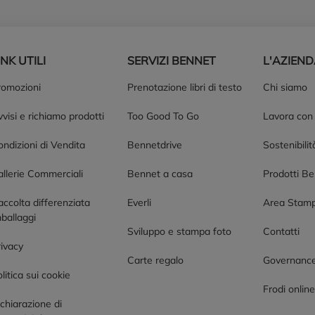
INK UTILI
SERVIZI BENNET
L'AZIEN
romozioni
Prenotazione libri di testo
Chi siamo
visi e richiamo prodotti
Too Good To Go
Lavora con
ndizioni di Vendita
Bennetdrive
Sostenibilit
allerie Commerciali
Bennet a casa
Prodotti B
accolta differenziata
Everli
Area Stam
ballaggi
Sviluppo e stampa foto
Contatti
rivacy
Carte regalo
Governanc
litica sui cookie
Frodi onlin
chiarazione di