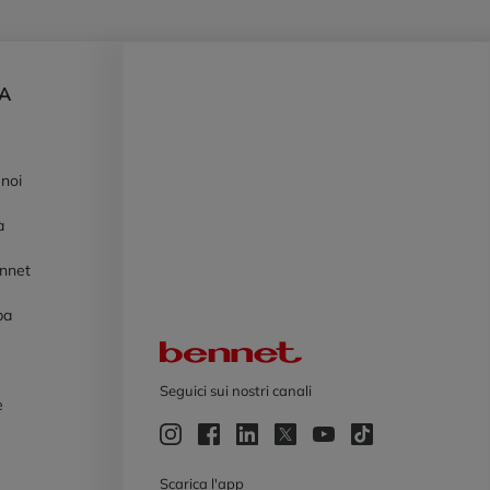
DA
 noi
à
ennet
pa
Logo Bennet
Seguici sui nostri canali
e
e
Scarica l'app