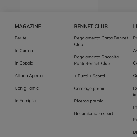
Piè di pagina
MAGAZINE
BENNET CLUB
L
Per te
Regolamento Carta Bennet
P
Club
In Cucina
Av
Regolamento Raccolta
In Coppia
Co
Punti Bennet Club
All'aria Aperta
G
+ Punti + Sconti
Con gli amici
R
Catalogo premi
im
In Famiglia
Ricerca premio
P
Noi amiamo lo sport
Po
Di