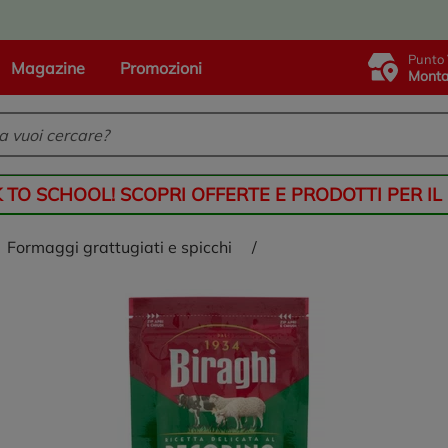
Punto 
Magazine
Promozioni
Monta
K TO SCHOOL! SCOPRI OFFERTE E PRODOTTI PER IL
formaggi grattugiati e spicchi
/