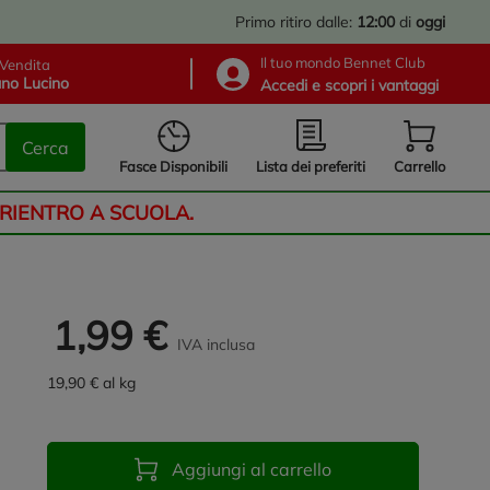
Primo ritiro dalle:
12:00
di
oggi
Il tuo mondo Bennet Club
Vendita
no Lucino
Accedi e scopri i vantaggi
Cerca
Lista dei preferiti
Fasce Disponibili
Carrello
 RIENTRO A SCUOLA.
1,99 €
IVA inclusa
19,90 € al kg
Aggiungi al carrello