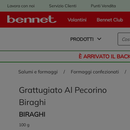
Lavora con noi
Servizio Clienti
Punti Vendita
Volantini
Bennet Club
Logo Bennet - Torna alla homepage
PRODOTTI
È ARRIVATO IL BAC
salumi e formaggi
/
formaggi confezionati
/
Grattugiato Al Pecorino
Biraghi
BIRAGHI
100 g