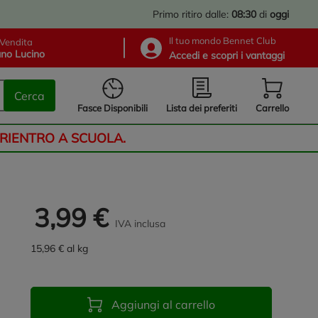
Primo ritiro dalle:
08:30
di
oggi
Il tuo mondo Bennet Club
Vendita
no Lucino
Accedi e scopri i vantaggi
Cerca
Lista dei preferiti
Fasce Disponibili
Carrello
 RIENTRO A SCUOLA.
3,99 €
IVA inclusa
15,96 € al kg
Aggiungi al carrello