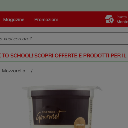
Punto 
Magazine
Promozioni
Monta
K TO SCHOOL! SCOPRI OFFERTE E PRODOTTI PER IL
mozzarella
/