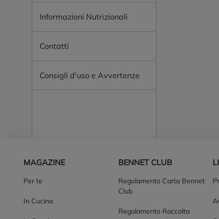
Informazioni Nutrizionali
Contatti
Consigli d'uso e Avvertenze
Piè di pagina
MAGAZINE
BENNET CLUB
L
Per te
Regolamento Carta Bennet
P
Club
In Cucina
Av
Regolamento Raccolta