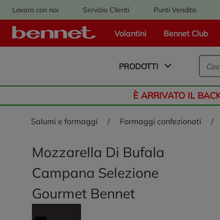
Lavora con noi
Servizio Clienti
Punti Vendita
Volantini
Bennet Club
Logo Bennet - Torna alla homepage
PRODOTTI
È ARRIVATO IL BAC
salumi e formaggi
/
formaggi confezionati
/
Mozzarella Di Bufala
Campana Selezione
Gourmet Bennet