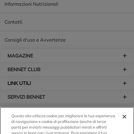
Informazioni Nutrizionali
Contatti
Consigli d'uso e Avvertenze
Piè di pagina
MAGAZINE
BENNET CLUB
LINK UTILI
SERVIZI BENNET
L'AZIENDA
Questo sito utilizza cookie per migliorare la tua esperienza
di navigazione e cookie di profilazione (anche di terze
Logo Bennet
Seguici sui nostri canali
parti) per inviarti messaggi pubblicitari mirati e offrirti
servizi in linea con i tuoi interessi. Puoi esprimere il tuo