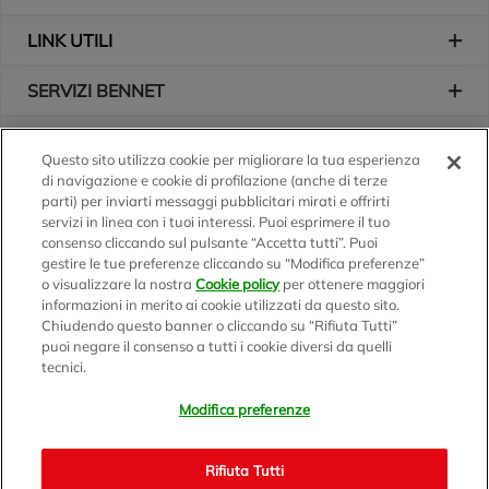
LINK UTILI
SERVIZI BENNET
L'AZIENDA
Questo sito utilizza cookie per migliorare la tua esperienza
di navigazione e cookie di profilazione (anche di terze
Logo Bennet
Seguici sui nostri canali
parti) per inviarti messaggi pubblicitari mirati e offrirti
servizi in linea con i tuoi interessi. Puoi esprimere il tuo
consenso cliccando sul pulsante “Accetta tutti”. Puoi
gestire le tue preferenze cliccando su “Modifica preferenze”
o visualizzare la nostra
Cookie policy
per ottenere maggiori
Scarica l'app
informazioni in merito ai cookie utilizzati da questo sito.
Chiudendo questo banner o cliccando su “Rifiuta Tutti”
puoi negare il consenso a tutti i cookie diversi da quelli
tecnici.
Modifica preferenze
BENNET S.p.A.
Sede Amministrativa e Commerciale: Via Enzo Ratti, 2 - 22070
Rifiuta Tutti
Montano Lucino (CO)