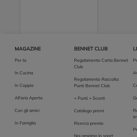
Piè di pagina
MAGAZINE
BENNET CLUB
L
Per te
Regolamento Carta Bennet
P
Club
In Cucina
Av
Regolamento Raccolta
In Coppia
Co
Punti Bennet Club
All'aria Aperta
G
+ Punti + Sconti
Con gli amici
R
Catalogo premi
im
In Famiglia
Ricerca premio
P
Noi amiamo lo sport