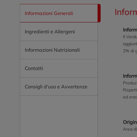
Infor
Informazioni Generali
Inform
Ingredienti e Allergeni
Il Verd
aggiunt
Informazioni Nutrizionali
2% di g
fornisc
per un 
Contatti
ridotti
Infor
plastic
Produzi
Consigli d'uso e Avvertenze
Rispett
ed ener
nostri 
www.or
Origi
Area di