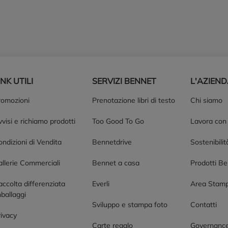
INK UTILI
SERVIZI BENNET
L'AZIEN
romozioni
Prenotazione libri di testo
Chi siamo
visi e richiamo prodotti
Too Good To Go
Lavora con
ndizioni di Vendita
Bennetdrive
Sostenibilit
allerie Commerciali
Bennet a casa
Prodotti B
accolta differenziata
Everli
Area Stam
ballaggi
Sviluppo e stampa foto
Contatti
rivacy
Carte regalo
Governanc