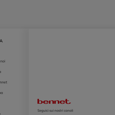
DA
 noi
à
ennet
pa
Logo Bennet
Seguici sui nostri canali
e