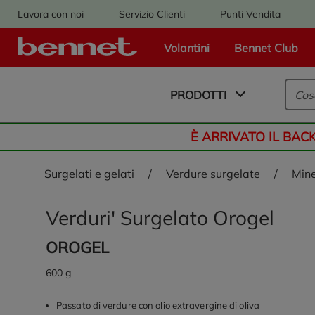
Lavora con noi
Servizio Clienti
Punti Vendita
Volantini
Bennet Club
Logo Bennet - Torna alla homepage
PRODOTTI
È ARRIVATO IL BAC
surgelati e gelati
/
verdure surgelate
/
mi
Verduri' Surgelato Orogel
OROGEL
600 g
Passato di verdure con olio extravergine di oliva