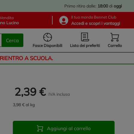
Primo ritiro dalle:
18:00
di
oggi
Il tuo mondo Bennet Club
Vendita
no Lucino
Accedi e scopri i vantaggi
Cerca
Lista dei preferiti
Fasce Disponibili
Carrello
 RIENTRO A SCUOLA.
2,39 €
IVA inclusa
3,98 € al kg
Aggiungi al carrello