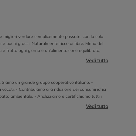
le migliori verdure semplicemente passate, con la sola
re e pochi grassi. Naturalmente ricco di fibre. Meno del
 e frutta ogni giorno e un'alimentazione equilibrata,
tali. Insieme ad una vita sana e attiva, sono fondamentali
Vedi tutto
ostenibili Questa busta è già di dimensioni e spessore
 Busta Riciclabile Facile da smaltire nella raccolta della
iera. Siamo un grande gruppo cooperativo italiano. -
 vocati. - Contribuiamo alla riduzione dei consumi idrici
tto ambientale. - Analizziamo e certifichiamo tutti i
schi, come appena raccolti. Scopri come su
Vedi tutto