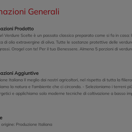
mazioni Generali
azioni Prodotto
urì Verdure Scelte è un passato classico preparato come si fa in casa: 
a di olio extravergine di oliva. Tutte le sostanze protettive delle verdu
rassi. Orogel con te! Per il tuo Benessere. Almeno 5 porzioni di verdura
ono al tuo organismo tanti principi nutritivi e protettivi tipici dei vege
buono stato di salute. Orogel è alla costante ricerca delle scelte più s
 al minimo Questo materiale conserva al meglio il prodotto al suo interno
mazioni Aggiuntive
a Il suo riciclo darà vita a nuovi oggetti
one Italiana Il meglio dai nostri agricoltori, nel rispetto di tutta la fil
iamo la natura e l'ambiente che ci circonda. - Selezioniamo i terreni più
getici e applichiamo solo moderne tecniche di coltivazione a basso impa
prodotti per garantire elevata qualità e salubrità. Buoni, naturali e fre
ogelgreen.it
ne
 origine: Produzione Italiana