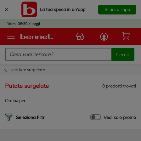
La tua spesa in un'app
Scarica l'app
È
IVATO
Ritiro:
08:30
di
oggi
BACK
TO
Logo Bennet - Torna alla homepage
OOL!
Cerca
OPRI
ERTE
verdure surgelate
E
DOTTI
patate surgelate
0
prodotti trovati
R IL
NTRO
Ordina per
A
OLA.
Seleziona Filtri
Vedi solo promo