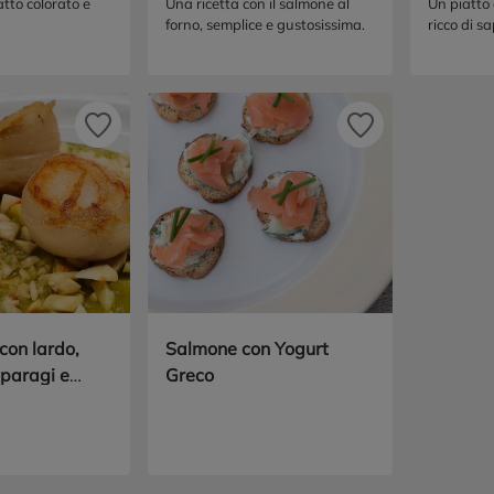
salsa t
tto colorato e
Una ricetta con il salmone al
Un piatto
forno, semplice e gustosissima.
ricco di s
on lardo,
Salmone con Yogurt
paragi e
Greco
ostate