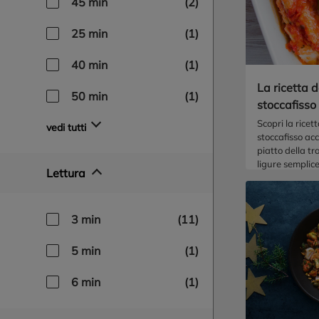
45 min
(2)
25 min
(1)
40 min
(1)
La ricetta d
50 min
(1)
stoccafiss
Scopri la ricett
vedi tutti
stoccafisso ac
piatto della tr
ligure semplic
Lettura
perfetto per o
3 min
(11)
5 min
(1)
6 min
(1)