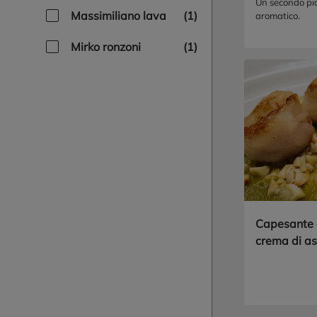
nocciole
Un secondo pia
massimiliano lava
(1)
aromatico.
mirko ronzoni
(1)
Capesante c
crema di as
mandorle t