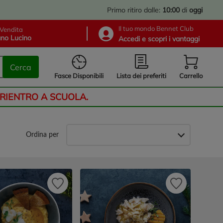
Primo ritiro dalle:
10:00
di
oggi
Il tuo mondo Bennet Club
Vendita
no Lucino
Accedi e scopri i vantaggi
Cerca
Lista dei preferiti
Fasce Disponibili
Carrello
 RIENTRO A SCUOLA.
Ordina per