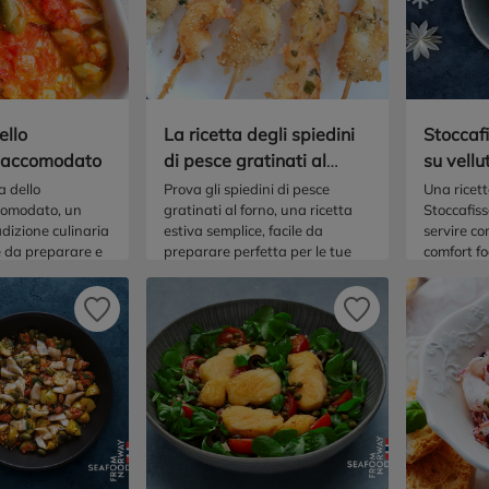
ello
La ricetta degli spiedini
Stoccaf
o accomodato
di pesce gratinati al
su vellu
forno
a dello
Prova gli spiedini di pesce
Una ricett
comodato, un
gratinati al forno, una ricetta
Stoccafiss
adizione culinaria
estiva semplice, facile da
servire co
e da preparare e
preparare perfetta per le tue
comfort fo
gni occasione!
cene estive in famiglia o con gli
avvolge e 
amici!