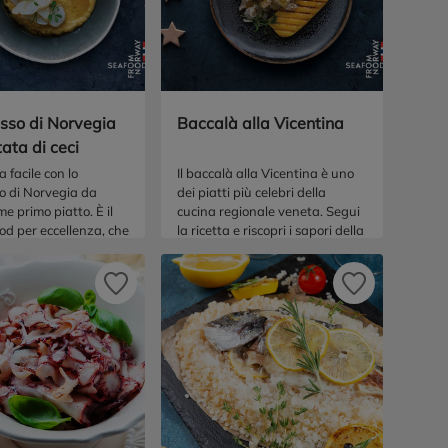
isso di Norvegia
Baccalà alla Vicentina
tata di ceci
a facile con lo
Il baccalà alla Vicentina è uno
o di Norvegia da
dei piatti più celebri della
me primo piatto. È il
cucina regionale veneta. Segui
od per eccellenza, che
la ricetta e riscopri i sapori della
scalda il palato!
tradizione, in questo piatto che
unisce la polenta nostrana al
miglior stoccafisso norvegese.