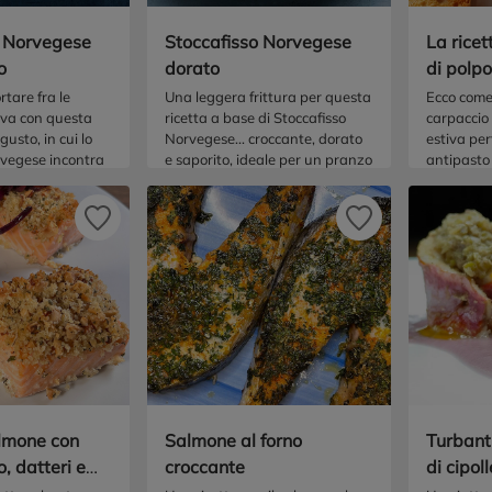
o Norvegese
Stoccafisso Norvegese
La ricet
o
dorato
di polpo
rtare fra le
Una leggera frittura per questa
Ecco come
ova con questa
ricetta a base di Stoccafisso
carpaccio 
 gusto, in cui lo
Norvegese... croccante, dorato
estiva per
rvegese incontra
e saporito, ideale per un pranzo
antipasto
tipici della
veloce e gustoso!
pesce.
re.
lmone con
Salmone al forno
Turbanti
, datteri e
croccante
di cipol