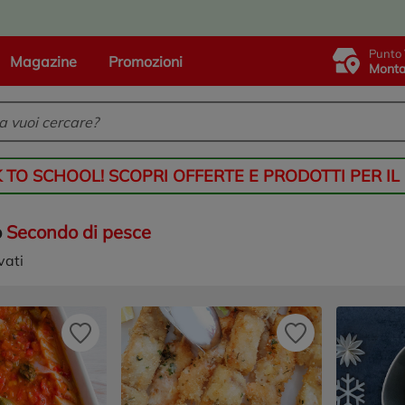
Punto 
Magazine
Promozioni
Monta
K TO SCHOOL! SCOPRI OFFERTE E PRODOTTI PER IL
o
Secondo di pesce
vati