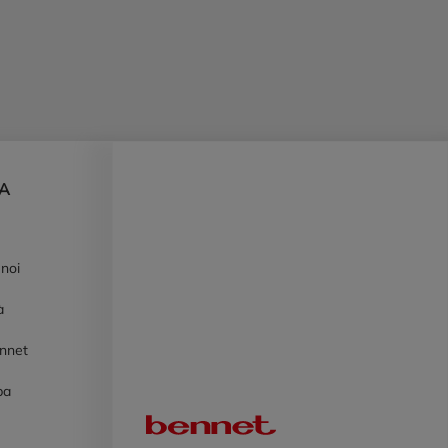
DA
 noi
à
ennet
pa
Logo Bennet