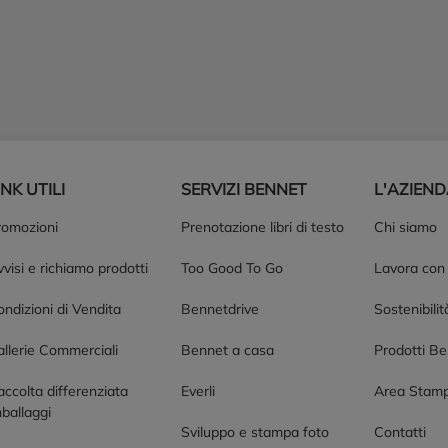
INK UTILI
SERVIZI BENNET
L'AZIEN
romozioni
Prenotazione libri di testo
Chi siamo
visi e richiamo prodotti
Too Good To Go
Lavora con
ndizioni di Vendita
Bennetdrive
Sostenibilit
allerie Commerciali
Bennet a casa
Prodotti B
accolta differenziata
Everli
Area Stam
ballaggi
Sviluppo e stampa foto
Contatti