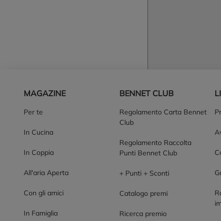
Piè di pagina
MAGAZINE
BENNET CLUB
L
Per te
Regolamento Carta Bennet
P
Club
In Cucina
Av
Regolamento Raccolta
In Coppia
Co
Punti Bennet Club
All'aria Aperta
G
+ Punti + Sconti
Con gli amici
R
Catalogo premi
im
In Famiglia
Ricerca premio