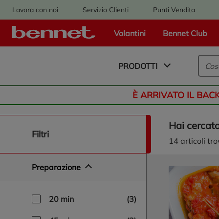
Lavora con noi
Servizio Clienti
Punti Vendita
Volantini
Bennet Club
Logo Bennet - Torna alla homepage
PRODOTTI
È ARRIVATO IL BAC
Hai cercat
naviga/filtra
filtri
14
articoli tro
Preparazione
20 min
(3)