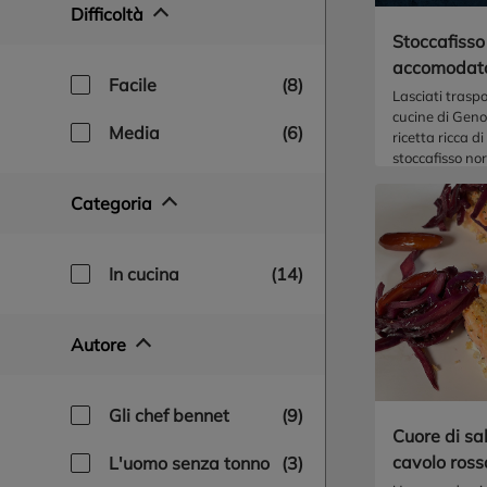
Difficoltà
Stoccafiss
accomodat
facile
(8)
Lasciati traspo
cucine di Gen
media
(6)
ricetta ricca di
stoccafisso no
gli ingredienti 
tradizione ligu
Categoria
in cucina
(14)
Autore
gli chef bennet
(9)
Cuore di sa
cavolo rosso
l'uomo senza tonno
(3)