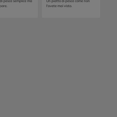
apenade
prezzemolo
 di pesce semplice ma
Un piatto di pesce come non
apore.
l'avete mai visto.