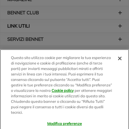
BENNET CLUB
LINK UTILI
SERVIZI BENNET
L'AZIENDA
Questo sito utilizza cookie per migliorare la tua esperienza
di navigazione e cookie di profilazione (anche di terze
Logo Bennet
Seguici sui nostri canali
parti) per inviarti messaggi pubblicitari mirati e offrirti
servizi in linea con i tuoi interessi. Puoi esprimere il tuo
consenso cliccando sul pulsante “Accetta tutti”. Puoi
gestire le tue preferenze cliccando su “Modifica preferenze”
o visualizzare la nostra
Cookie policy
per ottenere maggiori
Scarica l'app
informazioni in merito ai cookie utilizzati da questo sito.
Chiudendo questo banner o cliccando su “Rifiuta Tutti”
puoi negare il consenso a tutti i cookie diversi da quelli
tecnici.
Modifica preferenze