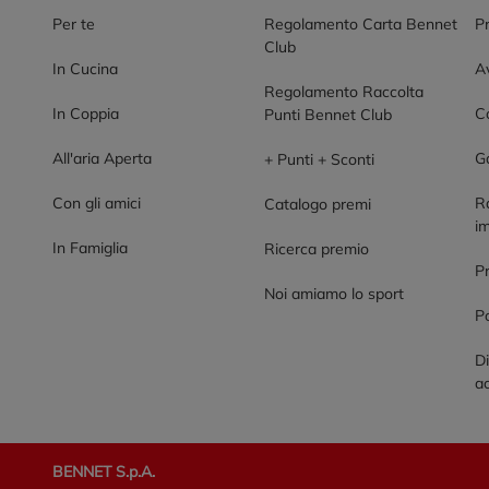
Per te
Regolamento Carta Bennet
P
Club
In Cucina
Av
Regolamento Raccolta
In Coppia
Co
Punti Bennet Club
All'aria Aperta
G
+ Punti + Sconti
Con gli amici
R
Catalogo premi
im
In Famiglia
Ricerca premio
P
Noi amiamo lo sport
Po
Di
ac
BENNET S.p.A.