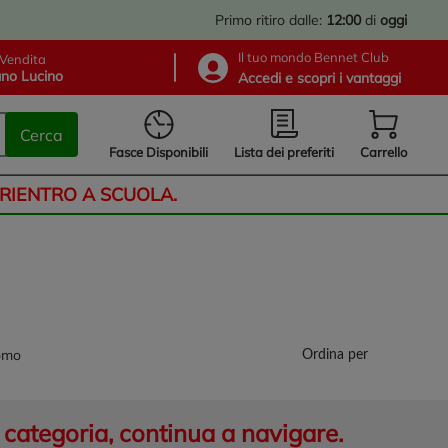
Primo ritiro dalle:
12:00
di
oggi
Il tuo mondo Bennet Club
Vendita
no Lucino
Accedi e scopri i vantaggi
Cerca
Lista dei preferiti
Fasce Disponibili
Carrello
 RIENTRO A SCUOLA.
omo
Ordina per
categoria, continua a navigare.