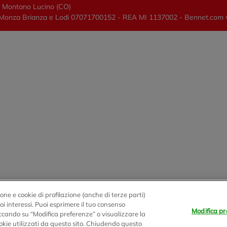
0 Montano Lucino (CO)
lano, Monza Brianza e Lodi 07071700152 - REA MI 1137002 - Bennet.com
one e cookie di profilazione (anche di terze parti)
tuoi interessi. Puoi esprimere il tuo consenso
Modifica pr
liccando su “Modifica preferenze” o visualizzare la
okie utilizzati da questo sito. Chiudendo questo