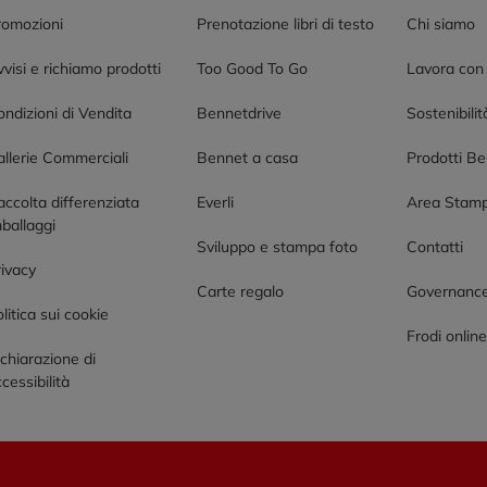
romozioni
Prenotazione libri di testo
Chi siamo
visi e richiamo prodotti
Too Good To Go
Lavora con
ndizioni di Vendita
Bennetdrive
Sostenibilit
allerie Commerciali
Bennet a casa
Prodotti B
accolta differenziata
Everli
Area Stam
ballaggi
Sviluppo e stampa foto
Contatti
rivacy
Carte regalo
Governanc
litica sui cookie
Frodi onlin
chiarazione di
cessibilità