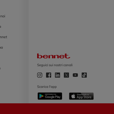
 noi
à
ennet
pa
Logo Bennet
Seguici sui nostri canali
e
e
Scarica l'app