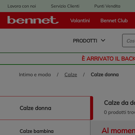
Lavora con noi
Servizio Clienti
Punti Vendita
Volantini
Bennet Club
Logo Bennet - Torna alla homepage
PRODOTTI
È ARRIVATO IL BAC
intimo e moda
/
calze
/
calze donna
calze da 
naviga/filtra calze donna
calze donna
0
prodotti tro
Al momento
calze bambina