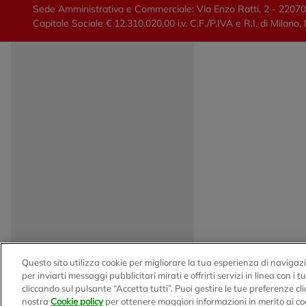
Sede Amministrativa e Commerciale: Via Enzo Ratti, 2 - 2207
Capitale Sociale € 12.310.020,00 i.v. C.F./P.IVA e R.I. di Mi
Questo sito utilizza cookie per migliorare la tua esperienza di navigazi
per inviarti messaggi pubblicitari mirati e offrirti servizi in linea con i 
cliccando sul pulsante “Accetta tutti”. Puoi gestire le tue preferenze c
nostra
Cookie policy
per ottenere maggiori informazioni in merito ai co