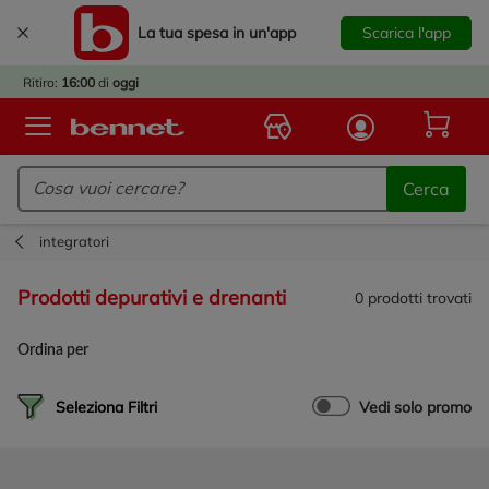
La tua spesa in un'app
Scarica l'app
È
IVATO
Ritiro:
16:00
di
oggi
BACK
TO
Logo Bennet - Torna alla homepage
OOL!
Cerca
OPRI
ERTE
integratori
E
DOTTI
prodotti depurativi e drenanti
0
prodotti trovati
R IL
NTRO
Ordina per
A
OLA.
Seleziona Filtri
Vedi solo promo