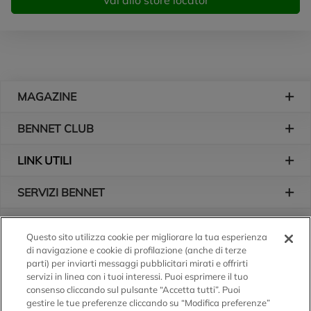
Vai allo store locator
Piè di pagina
MAGAZINE
BENNET CLUB
LINK UTILI
SERVIZI BENNET
L'AZIENDA
Questo sito utilizza cookie per migliorare la tua esperienza
di navigazione e cookie di profilazione (anche di terze
Logo Bennet
Seguici sui nostri canali
parti) per inviarti messaggi pubblicitari mirati e offrirti
servizi in linea con i tuoi interessi. Puoi esprimere il tuo
consenso cliccando sul pulsante “Accetta tutti”. Puoi
gestire le tue preferenze cliccando su “Modifica preferenze”