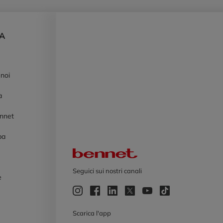
DA
 noi
à
ennet
pa
Logo Bennet
Seguici sui nostri canali
e
e
Scarica l'app