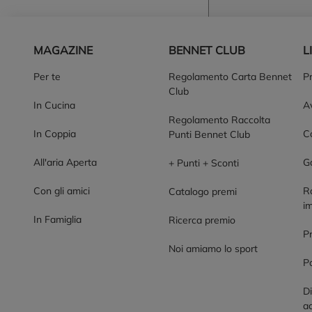
Piè di pagina
MAGAZINE
BENNET CLUB
L
Per te
Regolamento Carta Bennet
P
Club
In Cucina
Av
Regolamento Raccolta
In Coppia
Co
Punti Bennet Club
All'aria Aperta
G
+ Punti + Sconti
Con gli amici
R
Catalogo premi
im
In Famiglia
Ricerca premio
P
Noi amiamo lo sport
Po
Di
ac