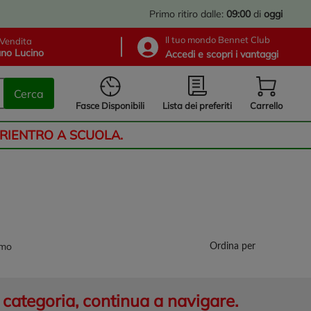
Primo ritiro dalle:
09:00
di
oggi
Il tuo mondo Bennet Club
Vendita
no Lucino
Accedi e scopri i vantaggi
Cerca
Lista dei preferiti
Fasce Disponibili
Carrello
 RIENTRO A SCUOLA.
omo
Ordina per
categoria, continua a navigare.