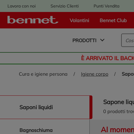
Lavora con noi
Servizio Clienti
Punti Vendita
Volantini
Bennet Club
Logo Bennet - Torna alla homepage
PRODOTTI
È ARRIVATO IL BAC
cura e igiene persona
/
igiene corpo
/
sapo
sapone liq
naviga/filtra saponi liquidi
saponi liquidi
0
prodotti tro
Al momento
bagnoschiuma