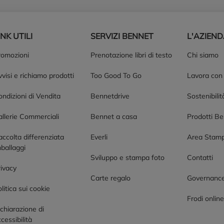
INK UTILI
SERVIZI BENNET
L'AZIEN
romozioni
Prenotazione libri di testo
Chi siamo
visi e richiamo prodotti
Too Good To Go
Lavora con
ndizioni di Vendita
Bennetdrive
Sostenibilit
allerie Commerciali
Bennet a casa
Prodotti B
accolta differenziata
Everli
Area Stam
ballaggi
Sviluppo e stampa foto
Contatti
rivacy
Carte regalo
Governanc
litica sui cookie
Frodi onlin
chiarazione di
cessibilità