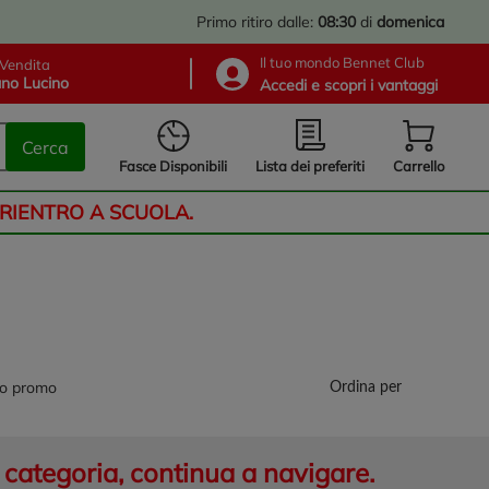
Primo ritiro dalle:
08:30
di
domenica
Il tuo mondo Bennet Club
Vendita
no Lucino
Accedi e scopri i vantaggi
Cerca
Lista dei preferiti
Fasce Disponibili
Carrello
 RIENTRO A SCUOLA.
lo promo
Ordina per
categoria, continua a navigare.