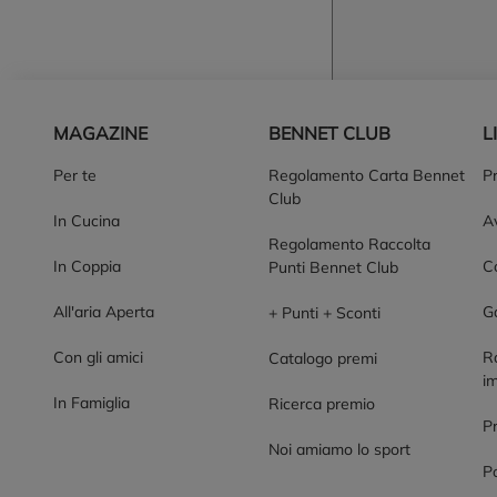
Piè di pagina
MAGAZINE
BENNET CLUB
L
Per te
Regolamento Carta Bennet
P
Club
In Cucina
Av
Regolamento Raccolta
In Coppia
Co
Punti Bennet Club
All'aria Aperta
G
+ Punti + Sconti
Con gli amici
R
Catalogo premi
im
In Famiglia
Ricerca premio
P
Noi amiamo lo sport
Po