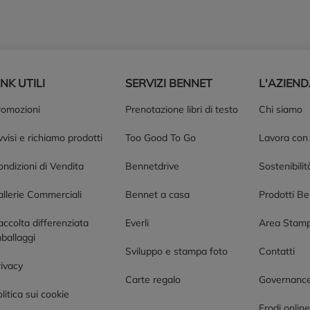
INK UTILI
SERVIZI BENNET
L'AZIEN
romozioni
Prenotazione libri di testo
Chi siamo
visi e richiamo prodotti
Too Good To Go
Lavora con
ndizioni di Vendita
Bennetdrive
Sostenibilit
allerie Commerciali
Bennet a casa
Prodotti B
accolta differenziata
Everli
Area Stam
ballaggi
Sviluppo e stampa foto
Contatti
rivacy
Carte regalo
Governanc
litica sui cookie
Frodi onlin