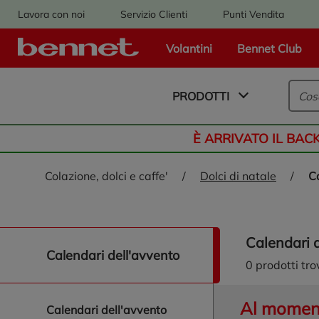
Lavora con noi
Servizio Clienti
Punti Vendita
Volantini
Bennet Club
Logo Bennet - Torna alla homepage
PRODOTTI
È ARRIVATO IL BAC
colazione, dolci e caffe'
/
dolci di natale
/
calendari 
naviga/filtra calendari dell'avvento
calendari dell'avvento
0
prodotti tro
Al momento
calendari dell'avvento