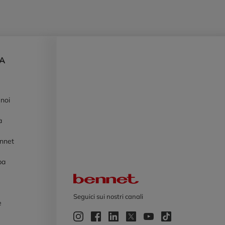
DA
 noi
à
ennet
pa
Logo Bennet
Seguici sui nostri canali
e
e