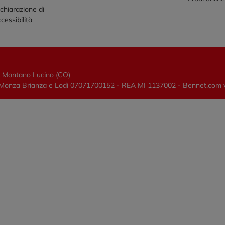
chiarazione di
cessibilità
0 Montano Lucino (CO)
lano, Monza Brianza e Lodi 07071700152 - REA MI 1137002 - Bennet.com