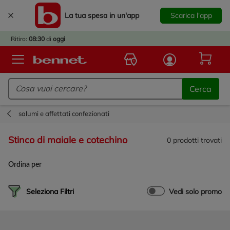
La tua spesa in un'app
Scarica l'app
È
IVATO
Ritiro:
08:30
di
oggi
BACK
TO
Logo Bennet - Torna alla homepage
OOL!
Cerca
OPRI
ERTE
salumi e affettati confezionati
E
DOTTI
stinco di maiale e cotechino
0
prodotti trovati
R IL
NTRO
Ordina per
A
OLA.
Seleziona Filtri
Vedi solo promo