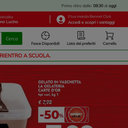
Primo ritiro dalle:
08:30
di
oggi
Il tuo mondo Bennet Club
Vendita
no Lucino
Accedi e scopri i vantaggi
Cerca
Lista dei preferiti
Fasce Disponibili
Carrello
 RIENTRO A SCUOLA.