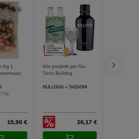
o Kg 1
Mix prodotti per Gin
Spiedino S
Maremosso
Tonic Bulldog
O
BULLDOG + TASSONI
 / kg
200 g 21,90 € 
15,90 €
26,17 €