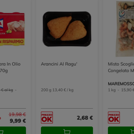
ra In Olio
Arancini Al Ragu'
Misto Scogli
x70g
Congelato 
MAREMOSS
 € al kg
-
200 g 13,40 € / kg
1 kg - 15,90 €
19,98 €
2,68 €
%
9,99 €