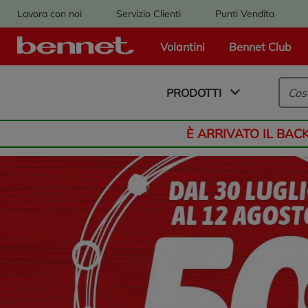
Lavora con noi
Servizio Clienti
Punti Vendita
Volantini
Bennet Club
Logo Bennet - Torna alla homepage
PRODOTTI
È ARRIVATO IL BAC
Bennet Online
Promozioni in evidenza