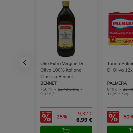
co Rosé Doc
Olio Extra Vergine Di
Tonno Palme
Extra Dry
Oliva 100% Italiano
Di Oliva 12
ori
Classico Bennet
 DORI
BENNET
PALMERA
€ al L
-
750 ml -
12,43 € al L
-
840 g -
23,79
9,32 € / L
11,89 € / kg
5,99 €
9,32 €
%
-25%
-50
4,49 €
6,99 €