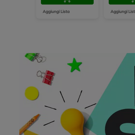
ta
Aggiungi Lista
Aggiungi Lis
Promozioni in evidenza