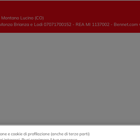
0 Montano Lucino (CO)
lano, Monza Brianza e Lodi 07071700152 - REA MI 1137002 - Bennet.com
one e cookie di profilazione (anche di terze parti)
tuoi interessi. Puoi esprimere il tuo consenso