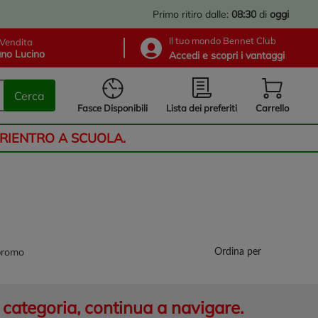
Primo ritiro dalle:
08:30
di
oggi
Il tuo mondo Bennet Club
Vendita
no Lucino
Accedi e scopri i vantaggi
Cerca
Lista dei preferiti
Fasce Disponibili
Carrello
 RIENTRO A SCUOLA.
promo
Ordina per
categoria, continua a navigare.