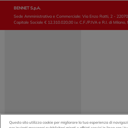
BENNET S.p.A.
Sede Amministrativa e Commerciale: Via Enzo Ratti, 2 - 2207
Capitale Sociale € 12.310.020,00 i.v. C.F./P.IVA e R.I. di Mi
Questo sito utilizza cookie per migliorare la tua esperienza di navigazi
per inviarti messaggi pubblicitari mirati e offrirti servizi in linea con i 