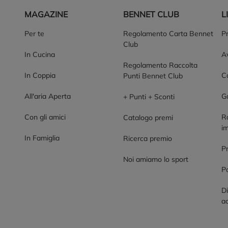
MAGAZINE
BENNET CLUB
L
Per te
Regolamento Carta Bennet
P
Club
In Cucina
Av
Regolamento Raccolta
In Coppia
Co
Punti Bennet Club
All'aria Aperta
G
+ Punti + Sconti
Con gli amici
R
Catalogo premi
im
In Famiglia
Ricerca premio
P
Noi amiamo lo sport
Po
Di
ac