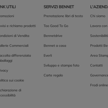
INK UTILI
SERVIZI BENNET
L'AZIEN
romozioni
Prenotazione libri di testo
Chi siamo
visi e richiamo prodotti
Too Good To Go
Lavora con
ndizioni di Vendita
Bennetdrive
Sostenibilit
allerie Commerciali
Bennet a casa
Prodotti B
accolta differenziata
Everli
Area Stam
ballaggi
Sviluppo e stampa foto
Contatti
rivacy
Carte regalo
Governanc
litica sui cookie
Frodi onlin
chiarazione di
cessibilità