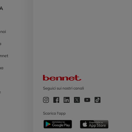
DA
 noi
à
ennet
pa
Logo Bennet
Seguici sui nostri canali
e
e
Scarica l'app