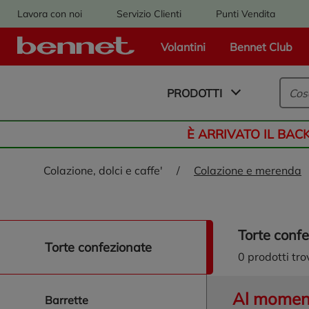
Lavora con noi
Servizio Clienti
Punti Vendita
Volantini
Bennet Club
Logo Bennet - Torna alla homepage
PRODOTTI
È ARRIVATO IL BAC
colazione, dolci e caffe'
/
colazione e merenda
torte conf
naviga/filtra torte confezionate
torte confezionate
0
prodotti tro
Al momento
barrette