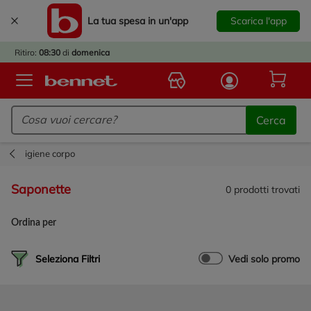
La tua spesa in un'app
Scarica l'app
È
IVATO
Ritiro:
08:30
di
domenica
BACK
TO
Logo Bennet - Torna alla homepage
OOL!
Cerca
OPRI
ERTE
igiene corpo
E
DOTTI
saponette
0
prodotti trovati
R IL
NTRO
Ordina per
A
OLA.
Seleziona Filtri
Vedi solo promo