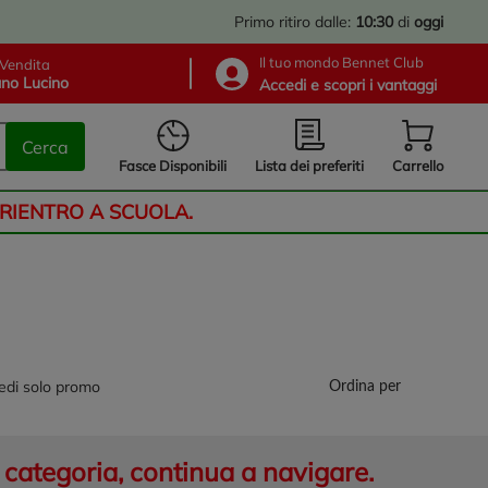
Primo ritiro dalle:
10:30
di
oggi
Il tuo mondo Bennet Club
Vendita
no Lucino
Accedi e scopri i vantaggi
Cerca
Lista dei preferiti
Fasce Disponibili
Carrello
 RIENTRO A SCUOLA.
edi solo promo
Ordina per
categoria, continua a navigare.