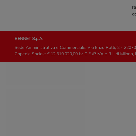
Di
ac
BENNET S.p.A.
Sede Amministrativa e Commerciale: Via Enzo Ratti, 2 - 2207
Capitale Sociale € 12.310.020,00 i.v. C.F./P.IVA e R.I. di Mi