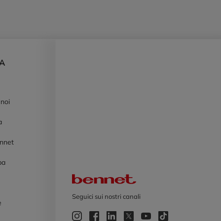
DA
 noi
à
ennet
pa
Logo Bennet
Seguici sui nostri canali
e