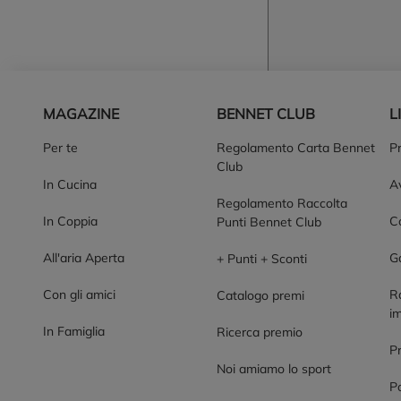
Piè di pagina
MAGAZINE
BENNET CLUB
L
Per te
Regolamento Carta Bennet
P
Club
In Cucina
Av
Regolamento Raccolta
In Coppia
Co
Punti Bennet Club
All'aria Aperta
G
+ Punti + Sconti
Con gli amici
R
Catalogo premi
im
In Famiglia
Ricerca premio
P
Noi amiamo lo sport
Po