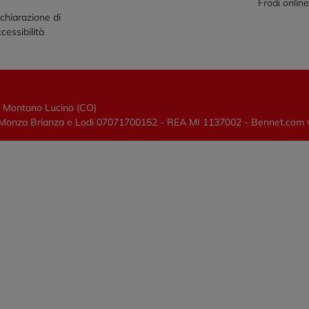
Frodi onlin
chiarazione di
cessibilità
0 Montano Lucino (CO)
lano, Monza Brianza e Lodi 07071700152 - REA MI 1137002 - Bennet.com