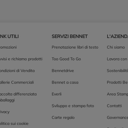
INK UTILI
SERVIZI BENNET
L'AZIEN
romozioni
Prenotazione libri di testo
Chi siamo
visi e richiamo prodotti
Too Good To Go
Lavora con
ndizioni di Vendita
Bennetdrive
Sostenibilit
allerie Commerciali
Bennet a casa
Prodotti B
accolta differenziata
Everli
Area Stam
ballaggi
Sviluppo e stampa foto
Contatti
rivacy
Carte regalo
Governanc
litica sui cookie