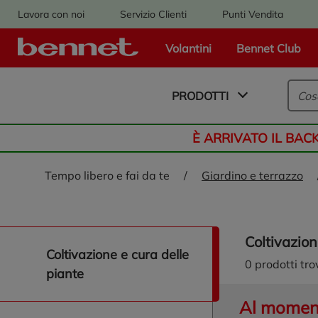
Lavora con noi
Servizio Clienti
Punti Vendita
Volantini
Bennet Club
Logo Bennet - Torna alla homepage
PRODOTTI
È ARRIVATO IL BAC
tempo libero e fai da te
/
giardino e terrazzo
coltivazio
naviga/filtra coltivazione e cura delle piante
coltivazione e cura delle
0
prodotti tro
piante
Al momento