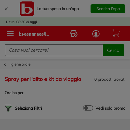
La tua spesa in un'app
Scarica l'app
È
IVATO
Ritiro:
08:30
di
oggi
BACK
TO
Logo Bennet - Torna alla homepage
OOL!
Cerca
OPRI
ERTE
igiene orale
E
DOTTI
spray per l'alito e kit da viaggio
0
prodotti trovati
R IL
NTRO
Ordina per
A
OLA.
Seleziona Filtri
Vedi solo promo