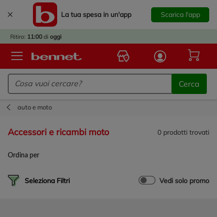
La tua spesa in un'app
Scarica l'app
È
IVATO
Ritiro:
11:00
di
oggi
BACK
TO
Logo Bennet - Torna alla homepage
OOL!
Cerca
OPRI
ERTE
auto e moto
E
DOTTI
accessori e ricambi moto
0
prodotti trovati
R IL
NTRO
Ordina per
A
OLA.
Seleziona Filtri
Vedi solo promo