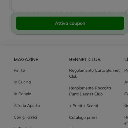
Attiva coupon
Piè di pagina
MAGAZINE
BENNET CLUB
L
Per te
Regolamento Carta Bennet
P
Club
In Cucina
Av
Regolamento Raccolta
In Coppia
Co
Punti Bennet Club
All'aria Aperta
G
+ Punti + Sconti
Con gli amici
R
Catalogo premi
im