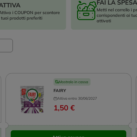
FAI LA SPES
ATTIVA
Metti nel carrello i p
Attiva i COUPON per scontare
corrispondenti ai tu
i tuoi prodotti preferiti
attivati
Mostralo in cassa
FAIRY
Attiva entro 30/06/2027
1,50 €