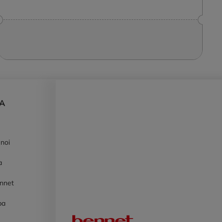
DA
 noi
à
ennet
pa
Logo Bennet