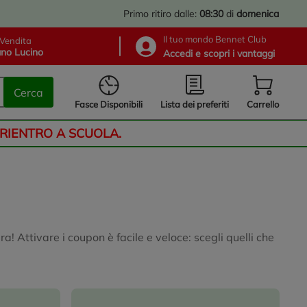
Primo ritiro dalle:
08:30
di
domenica
Il tuo mondo Bennet Club
Vendita
no Lucino
Accedi e scopri i vantaggi
Cerca
Lista dei preferiti
Fasce Disponibili
Carrello
 RIENTRO A SCUOLA.
a! Attivare i coupon è facile e veloce: scegli quelli che