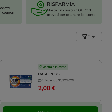
A
RISPARMIA
rodotti
Mostra in cassa i COUPON
oi coupon
attivati per ottenere lo sconto
Filtri
Mostralo in cassa
DASH PODS
Attiva entro 31/12/2026
2,00 €