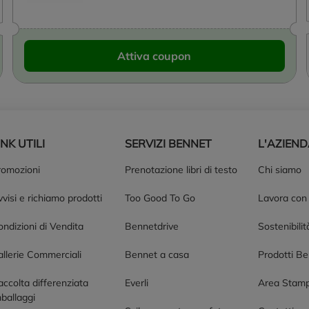
Attiva coupon
INK UTILI
SERVIZI BENNET
L'AZIEN
romozioni
Prenotazione libri di testo
Chi siamo
visi e richiamo prodotti
Too Good To Go
Lavora con
ndizioni di Vendita
Bennetdrive
Sostenibilit
allerie Commerciali
Bennet a casa
Prodotti B
accolta differenziata
Everli
Area Stam
ballaggi