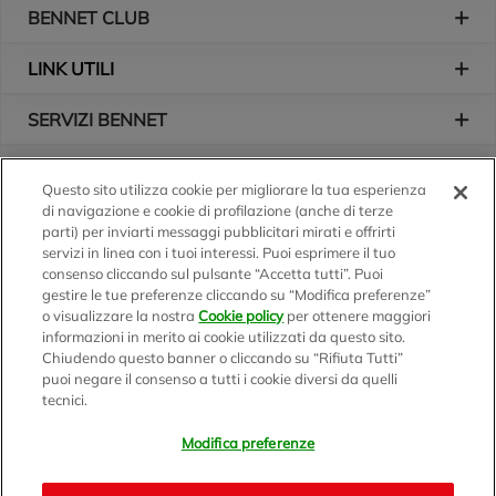
BENNET CLUB
LINK UTILI
SERVIZI BENNET
L'AZIENDA
Questo sito utilizza cookie per migliorare la tua esperienza
di navigazione e cookie di profilazione (anche di terze
Logo Bennet
Seguici sui nostri canali
parti) per inviarti messaggi pubblicitari mirati e offrirti
servizi in linea con i tuoi interessi. Puoi esprimere il tuo
consenso cliccando sul pulsante “Accetta tutti”. Puoi
gestire le tue preferenze cliccando su “Modifica preferenze”
o visualizzare la nostra
Cookie policy
per ottenere maggiori
Scarica l'app
informazioni in merito ai cookie utilizzati da questo sito.
Chiudendo questo banner o cliccando su “Rifiuta Tutti”
puoi negare il consenso a tutti i cookie diversi da quelli
tecnici.
Modifica preferenze
BENNET S.p.A.