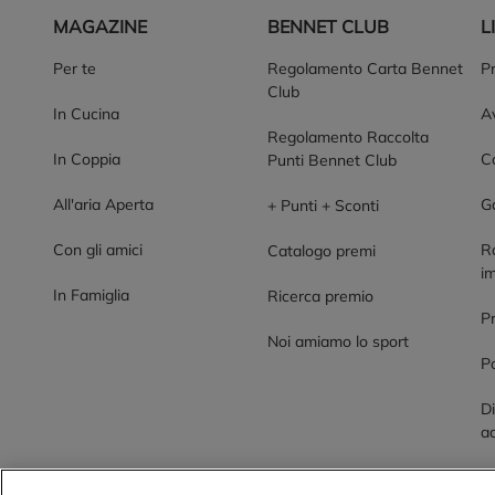
MAGAZINE
BENNET CLUB
L
Per te
Regolamento Carta Bennet
P
Club
In Cucina
Av
Regolamento Raccolta
In Coppia
Co
Punti Bennet Club
All'aria Aperta
G
+ Punti + Sconti
Con gli amici
R
Catalogo premi
im
In Famiglia
Ricerca premio
P
Noi amiamo lo sport
Po
Di
ac