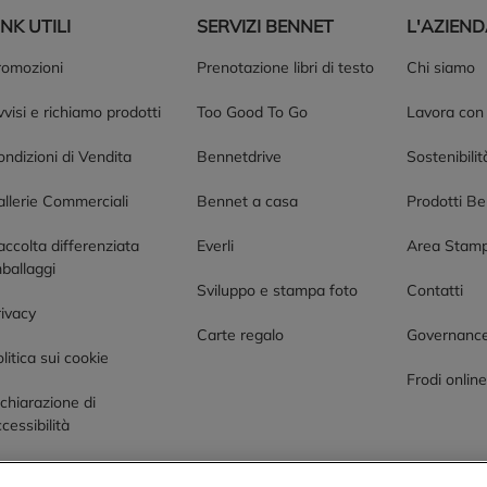
INK UTILI
SERVIZI BENNET
L'AZIEN
romozioni
Prenotazione libri di testo
Chi siamo
visi e richiamo prodotti
Too Good To Go
Lavora con
ndizioni di Vendita
Bennetdrive
Sostenibilit
allerie Commerciali
Bennet a casa
Prodotti B
accolta differenziata
Everli
Area Stam
ballaggi
Sviluppo e stampa foto
Contatti
rivacy
Carte regalo
Governanc
litica sui cookie
Frodi onlin
chiarazione di
cessibilità