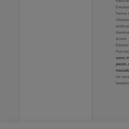
Fibra d
Emulsion
Farina 
Vitamin
acido p
tiamina
Aromi
Edulcor
Può con
uova, ma
pecan, n
macad
Un cons
lassativ
Piè di pagina