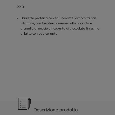
55 g
Barretta proteica con edulcorante, arricchita con
vitamine, con farcitura cremosa alla nocciola e
granella di nocciola ricoperta di cioccolato finissimo
al latte con edulcorante
Promozioni in evidenza
Descrizione prodotto