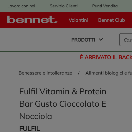
Lavora con noi
Servizio Clienti
Punti Vendita
Volantini
Bennet Club
Logo Bennet - Torna alla homepage
PRODOTTI
È ARRIVATO IL BAC
benessere e intolleranze
/
alimenti biologici e f
Fulfil Vitamin & Protein
Bar Gusto Cioccolato E
Nocciola
FULFIL