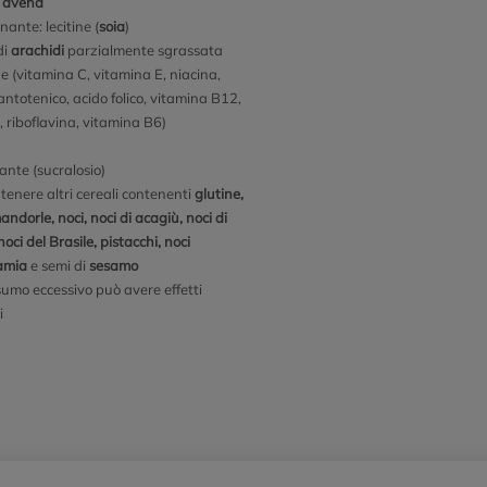
i
avena
ante: lecitine (
soia
)
di
arachidi
parzialmente sgrassata
e (vitamina C, vitamina E, niacina,
antotenico, acido folico, vitamina B12,
, riboflavina, vitamina B6)
ante (sucralosio)
tenere altri cereali contenenti
glutine,
ndorle, noci, noci di acagiù, noci di
oci del Brasile, pistacchi, noci
amia
e semi di
sesamo
umo eccessivo può avere effetti
i