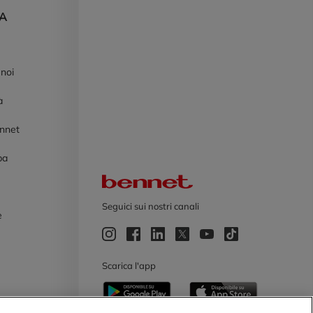
DA
 noi
à
ennet
pa
Logo Bennet
Seguici sui nostri canali
e
e
Scarica l'app