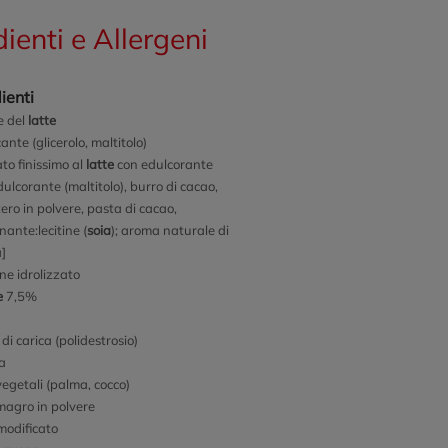
dienti e Allergeni
ienti
e del
latte
ante (glicerolo, maltitolo)
ato finissimo al
latte
con edulcorante
ulcorante (maltitolo), burro di cacao,
ero in polvere, pasta di cacao,
nante:lecitine (
soia
); aroma naturale di
a]
ne idrolizzato
e
7,5%
di carica (polidestrosio)
a
vegetali (palma, cocco)
agro in polvere
odificato