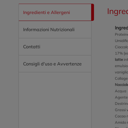
Ingre
Ingredienti e Allergeni
Ingred
Informazioni Nutrizionali
Protein
Umidific
Contatti
Cioccol
17% [ed
latte
int
Consigli d'uso e Avvertenze
emulsio
vanigli
Collage
Nocciol
Acqua
Agente 
Destrin
Grassi 
Cacao m
Amido m