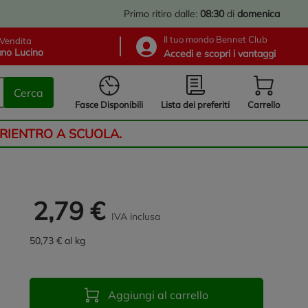
Primo ritiro dalle:
08:30
di
domenica
Il tuo mondo Bennet Club
Vendita
no Lucino
Accedi e scopri i vantaggi
Cerca
Lista dei preferiti
Fasce Disponibili
Carrello
 RIENTRO A SCUOLA.
2,79 €
IVA inclusa
50,73 € al kg
Aggiungi al carrello