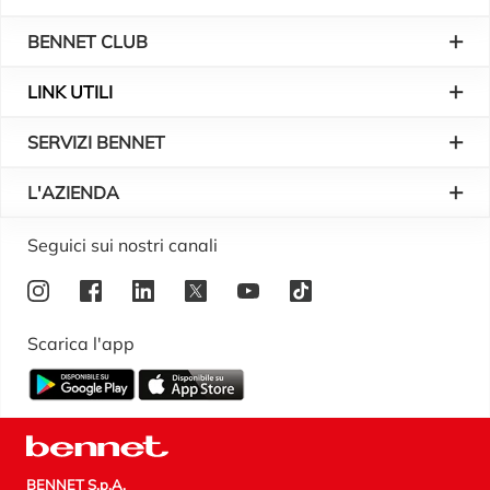
BENNET CLUB
LINK UTILI
SERVIZI BENNET
L'AZIENDA
Logo Bennet
Seguici sui nostri canali
Scarica l'app
BENNET S.p.A.