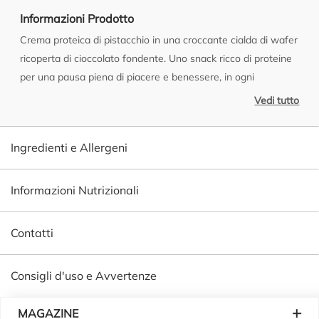
Informazioni Prodotto
Crema proteica di pistacchio in una croccante cialda di wafer
ricoperta di cioccolato fondente. Uno snack ricco di proteine
per una pausa piena di piacere e benessere, in ogni
momento della giornata. Prodotto ad elevato contenuto di
Vedi tutto
proteine e di fibre e a basso contenuto di zuccheri, dolcificato
con edulcoranti e glicosidi steviolici dalla stevia. Per uno stile
Ingredienti e Allergeni
di vita sano scegli una dieta varia ed equilibrata unita ad una
regolare attività fisica.
Informazioni Nutrizionali
Contatti
Consigli d'uso e Avvertenze
Piè di pagina
MAGAZINE