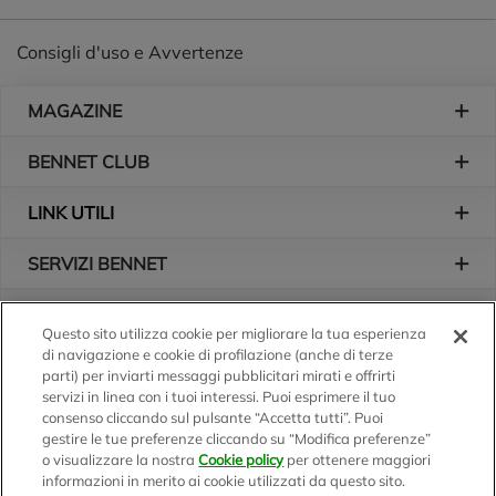
Consigli d'uso e Avvertenze
Piè di pagina
MAGAZINE
BENNET CLUB
LINK UTILI
SERVIZI BENNET
L'AZIENDA
Questo sito utilizza cookie per migliorare la tua esperienza
di navigazione e cookie di profilazione (anche di terze
Logo Bennet
Seguici sui nostri canali
parti) per inviarti messaggi pubblicitari mirati e offrirti
servizi in linea con i tuoi interessi. Puoi esprimere il tuo
consenso cliccando sul pulsante “Accetta tutti”. Puoi
gestire le tue preferenze cliccando su “Modifica preferenze”
o visualizzare la nostra
Cookie policy
per ottenere maggiori
Scarica l'app
informazioni in merito ai cookie utilizzati da questo sito.