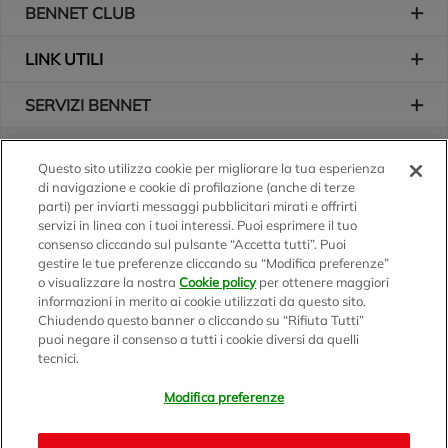
BENNET CLUB
LINK UTILI
SERVIZI BENNET
L'AZIENDA
Questo sito utilizza cookie per migliorare la tua esperienza
di navigazione e cookie di profilazione (anche di terze
Logo Bennet
Seguici sui nostri canali
parti) per inviarti messaggi pubblicitari mirati e offrirti
servizi in linea con i tuoi interessi. Puoi esprimere il tuo
consenso cliccando sul pulsante “Accetta tutti”. Puoi
gestire le tue preferenze cliccando su “Modifica preferenze”
o visualizzare la nostra
Cookie policy
per ottenere maggiori
Scarica l'app
informazioni in merito ai cookie utilizzati da questo sito.
Chiudendo questo banner o cliccando su “Rifiuta Tutti”
puoi negare il consenso a tutti i cookie diversi da quelli
tecnici.
Modifica preferenze
BENNET S.p.A.
Sede Amministrativa e Commerciale: Via Enzo Ratti, 2 - 22070